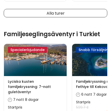
Alla turer
Familjeseglingsäventyr i Turkiet
Specialerbjudande
Snabb försäljning
Lyciska kusten
Familjekryssning m
familjekryssning: 7-natt
Fethiye till Kekova 
guletäventyr
6 natt 7 dagar
7 natt 8 dagar
Startpris
Startpris
599.7 £