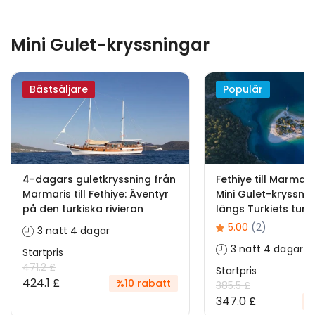
Mini Gulet-kryssningar
Bästsäljare
Populär
4-dagars guletkryssning från
Fethiye till Marmar
Marmaris till Fethiye: Äventyr
Mini Gulet-kryssnin
på den turkiska rivieran
längs Turkiets turk
5.00
(2)
3 natt 4 dagar
3 natt 4 dagar
Startpris
471.2 £
Startpris
424.1 £
%10 rabatt
385.5 £
347.0 £
%