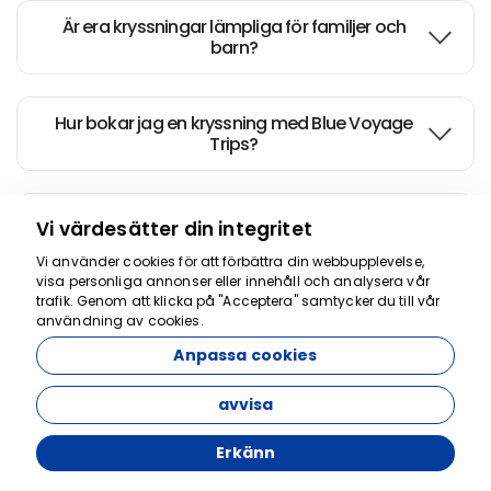
Är era kryssningar lämpliga för familjer och
barn?
Hur bokar jag en kryssning med Blue Voyage
Trips?
Erbjuder ni skräddarsydda eller privata
Vi värdesätter din integritet
reseupplevelser?
Vi använder cookies för att förbättra din webbupplevelse,
visa personliga annonser eller innehåll och analysera vår
trafik. Genom att klicka på "Acceptera" samtycker du till vår
Vad gör Blue Voyage Trips annorlunda?
användning av cookies.
Anpassa cookies
Behövs reseförsäkring?
avvisa
Erkänn
Är era kryssningar miljövänliga?