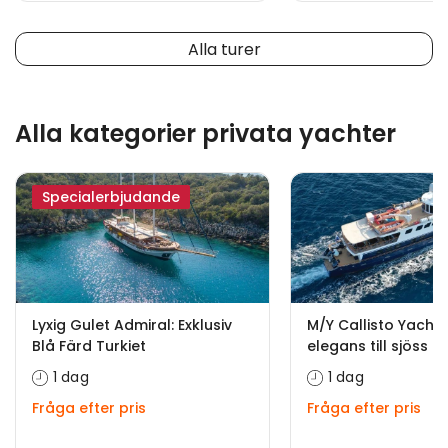
Alla turer
Alla kategorier privata yachter
Specialerbjudande
Lyxig Gulet Admiral: Exklusiv
M/Y Callisto Yacht—
Blå Färd Turkiet
elegans till sjöss
1 dag
1 dag
Fråga efter pris
Fråga efter pris