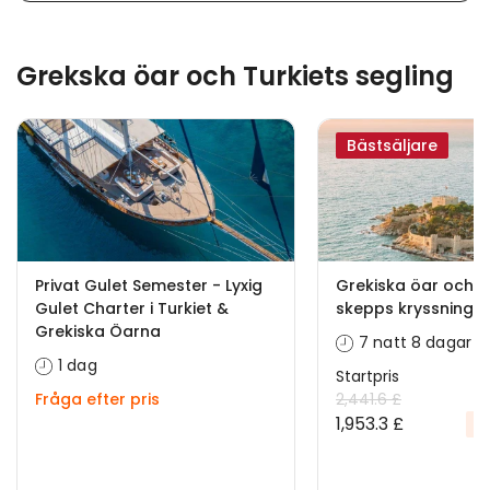
Grekska öar och Turkiets segling
Bästsäljare
Privat Gulet Semester - Lyxig
Grekiska öar och Tu
Gulet Charter i Turkiet &
skepps kryssning
Grekiska Öarna
7 natt 8 dagar
1 dag
Startpris
Fråga efter pris
2,441.6 £
1,953.3 £
%