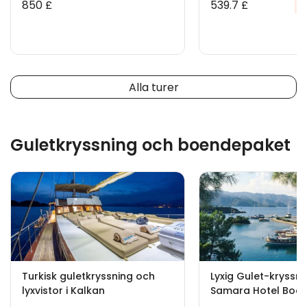
850 £
539.7 £
%
Alla turer
Guletkryssning och boendepaket
Turkisk guletkryssning och
Lyxig Gulet-kryssni
lyxvistor i Kalkan
Samara Hotel Bod