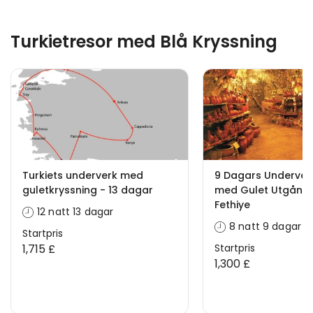
Turkietresor med Blå Kryssning
Turkiets underverk med
9 Dagars Underverk 
guletkryssning - 13 dagar
med Gulet Utgång
Fethiye
12 natt 13 dagar
8 natt 9 dagar
Startpris
1,715 £
Startpris
1,300 £