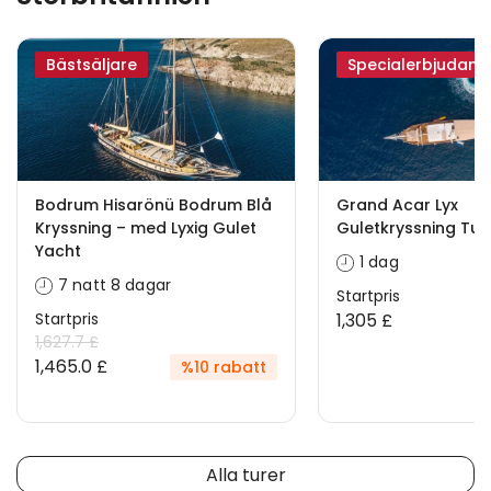
Bästsäljare
Specialerbjudand
Bodrum Hisarönü Bodrum Blå
Grand Acar Lyx
Kryssning – med Lyxig Gulet
Guletkryssning Turk
Yacht
1 dag
7 natt 8 dagar
Startpris
Startpris
1,305 £
1,627.7 £
1,465.0 £
%10 rabatt
Alla turer