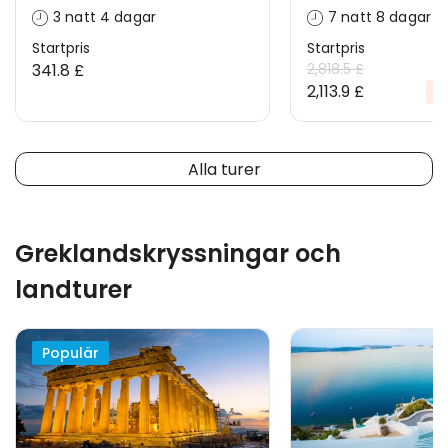
3 natt 4 dagar
7 natt 8 dagar
Startpris
Startpris
341.8 £
2,818.5 £
2,113.9 £
%
Alla turer
Greklandskryssningar och
landturer
Populär