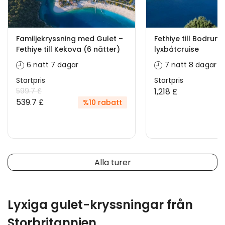
Familjekryssning med Gulet –
Fethiye till Bodrum
Fethiye till Kekova (6 nätter)
lyxbåtcruise
6 natt 7 dagar
7 natt 8 dagar
Startpris
Startpris
599.7 £
1,218 £
539.7 £
%10 rabatt
Alla turer
Lyxiga gulet-kryssningar från
Storbritannien