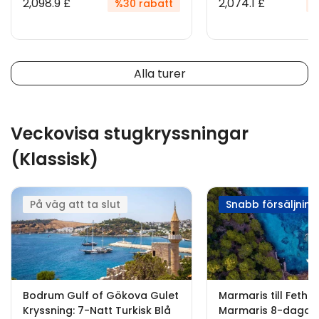
2,098.9 £
2,074.1 £
%30 rabatt
%
Alla turer
Veckovisa stugkryssningar
(Klassisk)
På väg att ta slut
Snabb försäljning
Bodrum Gulf of Gökova Gulet
Marmaris till Fethiye 
Kryssning: 7-Natt Turkisk Blå
Marmaris 8-dagar