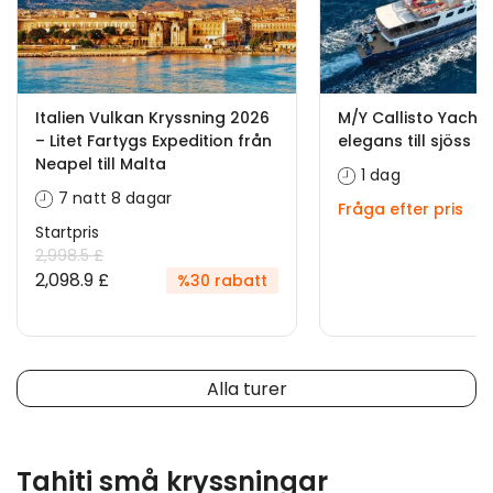
Italien Vulkan Kryssning 2026
M/Y Callisto Yacht—
– Litet Fartygs Expedition från
elegans till sjöss
Neapel till Malta
1 dag
7 natt 8 dagar
Fråga efter pris
Startpris
2,998.5 £
2,098.9 £
%30 rabatt
Alla turer
Tahiti små kryssningar