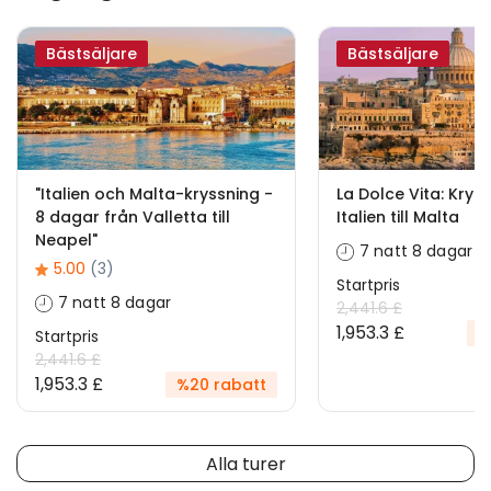
Bästsäljare
Bästsäljare
"Italien och Malta-kryssning -
La Dolce Vita: Krys
8 dagar från Valletta till
Italien till Malta
Neapel"
7 natt 8 dagar
5.00
(3)
Startpris
7 natt 8 dagar
2,441.6 £
1,953.3 £
%
Startpris
2,441.6 £
1,953.3 £
%20 rabatt
Alla turer