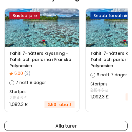
Bästsäljare
Snabb försäljning
Tahiti 7-nätters kryssning –
Tahiti 7-nätters kr
Tahiti och pärlorna i Franska
Tahiti och pärlorna
Polynesien
Polynesien
5.00
(3)
6 natt 7 dagar
7 natt 8 dagar
Startpris
2,184.6 £
Startpris
1,092.3 £
%
2,184.6 £
1,092.3 £
%50 rabatt
Alla turer