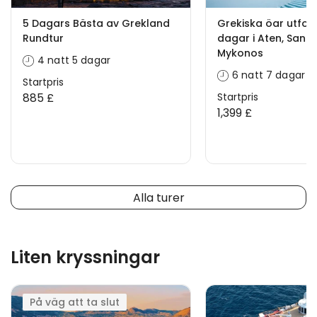
5 Dagars Bästa av Grekland
Grekiska öar utfors
Rundtur
dagar i Aten, Santo
Mykonos
4 natt 5 dagar
6 natt 7 dagar
Startpris
885 £
Startpris
1,399 £
Alla turer
Liten kryssningar
På väg att ta slut