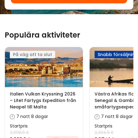
Populära aktiviteter
På väg att ta slut
Snabb försäljning
Italien Vulkan Kryssning 2026
Västra Afrikas flod
– Litet Fartygs Expedition från
Senegal & Gambia
Neapel till Malta
småfartygsexpedit
7 natt 8 dagar
7 natt 8 dagar
Startpris
Startpris
2,998.5 £
2,304.5 £