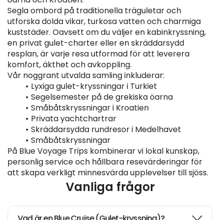
Segla ombord på traditionella träguletar och 
utforska dolda vikar, turkosa vatten och charmiga 
kuststäder. Oavsett om du väljer en kabinkryssning, 
en privat gulet-charter eller en skräddarsydd 
resplan, är varje resa utformad för att leverera 
komfort, äkthet och avkoppling.
Vår noggrant utvalda samling inkluderar:
Lyxiga gulet-kryssningar i Turkiet
Segelsemester på de grekiska öarna
Småbåtskryssningar i Kroatien
Privata yachtchartrar
Skräddarsydda rundresor i Medelhavet
Småbåtskryssningar
På Blue Voyage Trips kombinerar vi lokal kunskap, 
personlig service och hållbara resevärderingar för 
att skapa verkligt minnesvärda upplevelser till sjöss.
Vanliga frågor
Vad är en Blue Cruise (Gulet-kryssning)?