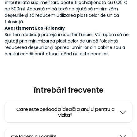
îmbuteliată suplimentară poate fi achiziționată cu 0,25 €
pe 500ml. Această mică taxă ne ajută să minimizăm
deșeurile și să reducem utilizarea plasticelor de unică
folosință.
Avertisment Eco-Friendly
Suntem dedicați protejării coastei Turciei. Vă rugăm să ne
ajutați prin minimizarea plasticelor de unică folosință,
reducerea deșeurilor și oprirea luminilor din cabine sau a
aerului condiționat atunci când nu este necesar.
întrebări frecvente
Care este perioada ideală a anului pentru a
vizita?
Ce facem cu copiii?