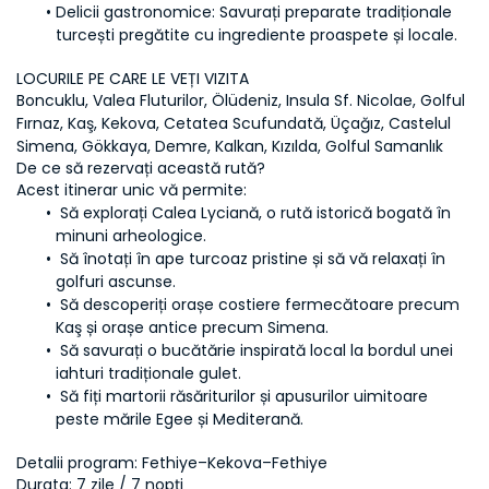
Delicii gastronomice:
 Savurați preparate tradiționale 
turcești pregătite cu ingrediente proaspete și locale.
LOCURILE PE CARE LE VEȚI VIZITA
Boncuklu, Valea Fluturilor, Ölüdeniz, Insula Sf. Nicolae, Golful 
Fırnaz, Kaş, Kekova, Cetatea Scufundată, Üçağız, Castelul 
Simena, Gökkaya, Demre, Kalkan, Kızılda, Golful Samanlık
De ce să rezervați această rută?
Acest itinerar unic vă permite:
 Să explorați Calea Lyciană, o rută istorică bogată în 
minuni arheologice.
 Să înotați în ape turcoaz pristine și să vă relaxați în 
golfuri ascunse.
 Să descoperiți orașe costiere fermecătoare precum 
Kaş și orașe antice precum Simena.
 Să savurați o bucătărie inspirată local la bordul unei 
iahturi tradiționale gulet.
 Să fiți martorii răsăriturilor și apusurilor uimitoare 
peste mările Egee și Mediterană.
Detalii program: Fethiye–Kekova–Fethiye
Durata:
 7 zile / 7 nopți