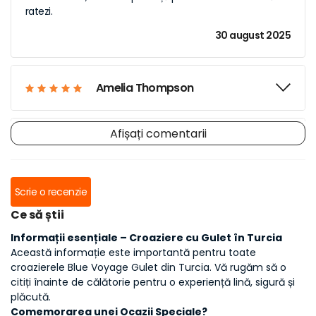
ratezi.
30 august 2025
Amelia Thompson
Afișați comentarii
Jasmine P.
Scrie o recenzie
Julia S.
Ce să știi
Informații esențiale – Croaziere cu Gulet în Turcia
David Hoffman
Această informație este importantă pentru toate
croazierele Blue Voyage Gulet din Turcia. Vă rugăm să o
citiți înainte de călătorie pentru o experiență lină, sigură și
plăcută.
Comemorarea unei Ocazii Speciale?