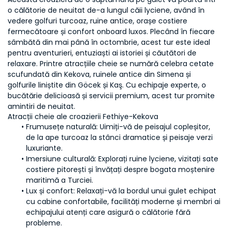
o călătorie de neuitat de-a lungul căii lyciene, având în 
vedere golfuri turcoaz, ruine antice, orașe costiere 
fermecătoare și confort onboard luxos. Plecând în fiecare 
sâmbătă din mai până în octombrie, acest tur este ideal 
pentru aventurieri, entuziaști ai istoriei și căutători de 
relaxare. Printre atracțiile cheie se numără celebra cetate 
scufundată din Kekova, ruinele antice din Simena și 
golfurile liniștite din Göcek și Kaş. Cu echipaje experte, o 
bucătărie delicioasă și servicii premium, acest tur promite 
amintiri de neuitat.
Atracții cheie ale croazierii Fethiye-Kekova
Frumusețe naturală:
 Uimiți-vă de peisajul copleșitor, 
de la ape turcoaz la stânci dramatice și peisaje verzi 
luxuriante.
Imersiune culturală:
 Explorați ruine lyciene, vizitați sate 
costiere pitorești și învățați despre bogata moștenire 
maritimă a Turciei.
Lux și confort:
 Relaxați-vă la bordul unui gulet echipat 
cu cabine confortabile, facilități moderne și membri ai 
echipajului atenți care asigură o călătorie fără 
probleme.