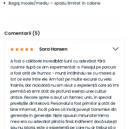
Bagaj moale/mediu — spațiu limitat în cabine
Comentarii (5)
Sara Hansen
A fost o călătorie incredibilă! Sunt cu adevărat fără
cuvinte după ce am experimentat-o. Peisajul pe parcurs
a fost atât de frumos - munți întâlnindu-se cu marea și
tot ce este între ele. Am fost pe multe excursii cu vela
înainte, dar niciodată nu am avut o experiență care să îmi
permită să simt atât de profund esența unei culturi
antice. Fiecare oprire a avut un farmec unic, în special
priveliștile din Kekova. Personalul a fost primitor și atât de
bine informat, încât părea că învăț povești transmise din
generație în generație. Niște apusuri minunate! Inima
mea era cu adevărat plină la final. Indiferent dacă iubești
sau nu istoria, este o experiență pe care nu ar trebui să o