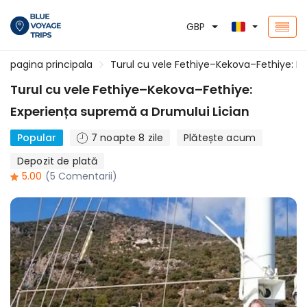
GBP
pagina principala
Turul cu vele Fethiye–Kekova–Fethiye: E
Turul cu vele Fethiye–Kekova–Fethiye:
Experiența supremă a Drumului Lician
Popular
7 noapte 8 zile
Plătește acum
Depozit de plată
5.00
(5 Comentarii)