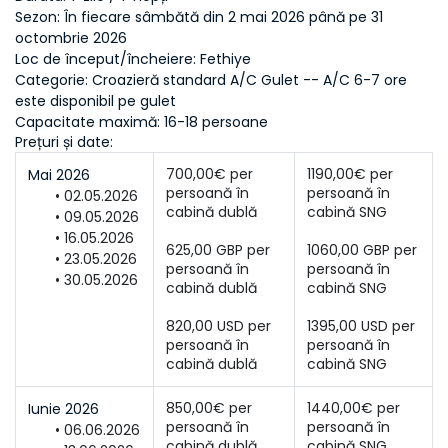
Sezon:
 În fiecare sâmbătă din 2 mai 2026 până pe 31 
octombrie 2026
Loc de început/încheiere:
 Fethiye
Categorie:
 Croazieră standard A/C Gulet -- A/C 
6-7 ore 
este disponibil pe gulet
Capacitate maximă:
 16-18 persoane
Prețuri și date:
700,00€ per 
1190,00€ per 
Mai 2026
persoană în 
persoană în 
02.05.2026
09.05.2026
16.05.2026
625,00 GBP per 
1060,00 GBP per 
23.05.2026
persoană în 
persoană în 
30.05.2026
820,00 USD per 
1395,00 USD per 
persoană în 
persoană în 
cabină dublă
cabină SNG
850,00€ per 
1440,00€ per 
Iunie 2026
persoană în 
persoană în 
06.06.2026