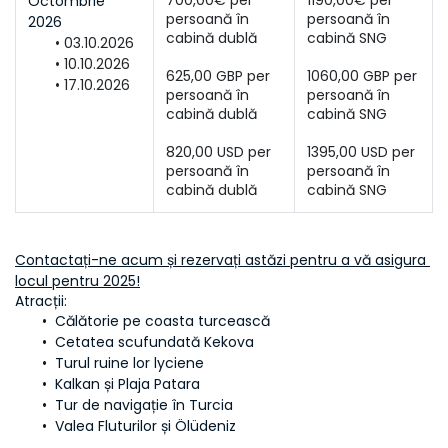
700,00€ per 
1190,00€ per 
Octombrie 
persoană în 
persoană în 
2026
03.10.2026
10.10.2026
625,00 GBP per 
1060,00 GBP per 
17.10.2026
persoană în 
persoană în 
820,00 USD per 
1395,00 USD per 
persoană în 
persoană în 
cabină dublă
cabină SNG
Contactați-ne acum și rezervați astăzi pentru a vă asigura 
locul pentru 2025!
Atracții:
 Călătorie pe coasta turcească
 Cetatea scufundată Kekova
 Turul ruine lor lyciene
 Kalkan și Plaja Patara
 Tur de navigație în Turcia
 Valea Fluturilor și Ölüdeniz