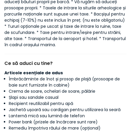
aduceți băuturi proprii pe barcă. * Vă rugăm să aduceți
prosoape proprii. * Taxele de intrare la siturile arheologice și
parcurile naționale sunt supuse unei taxe. * Bacșișul pentru
echipaj (7-10%) nu este inclus în preț. (nu este obligatoriu)
* Tururi opționale pe uscat și taxe de intrare la ruine, taxe
de scufundare. * Taxe pentru intrare/ieșire pentru străini,
alte taxe. * Transportul de la aeroport și hotel. * Transportul
în cadrul orașului marina.
Ce să aduci cu tine?
Articole esențiale de adus
Îmbrăcăminte de înot și prosop de plajă (prosoape de
baie sunt furnizate în cabine)
Crema de soare, ochelari de soare, pălărie
Șlapi sau sandale casual
Recipient reutilizabil pentru apă
Jachetă ușoară sau cardigan pentru utilizarea la seară
Lanternă mică sau lumină de telefon
Power bank (prizele de încărcare sunt rare)
Remediu împotriva răului de mare (opțional)