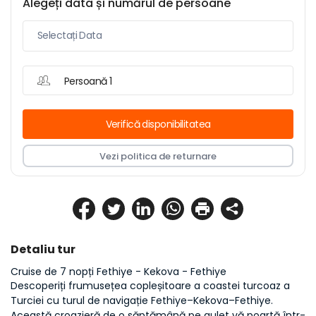
Alegeți data și numărul de persoane
Persoană 1
Verifică disponibilitatea
Vezi politica de returnare
Detaliu tur
Cruise de 7 nopți Fethiye - Kekova - Fethiye
Descoperiți frumusețea copleșitoare a coastei turcoaz a 
Turciei cu turul de navigație Fethiye–Kekova–Fethiye. 
Această croazieră de o săptămână pe gulet vă poartă într-