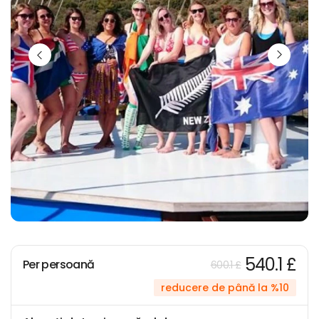
540.1 £
Per persoană
600.1 £
reducere de până la %10