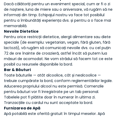
Dacă călătoriți pentru un eveniment special, cum ar fi o zi
de naștere, luna de miere sau o aniversare, vă rugăm să ne
informați din timp. Echipajul nostru va face tot posibilul
pentru a îmbunătăți experiența dvs. și pentru a o face mai
memorabilă.
Nevoile Dietetice
Pentru orice restricții dietetice, alergii alimentare sau diete
speciale (de exemplu: vegetarian, vegan, fără gluten, fără
lactoză), vă rugăm să comunicați nevoile dvs. cu cel puțin
72 de ore înainte de croazieră, astfel încât să putem lua
măsuri de acomodat. Ne vom strădui să facem tot ce este
posibil cu resursele disponibile la bord.
Bar & Băuturi
Toate băuturile — atât alcoolice, cât și nealcoolice —
trebuie cumpărate la bord, conform reglementărilor legale.
Aducerea propriului alcool nu este permisă. Comenzile
pentru băuturi vor fi înregistrate pe un tab personal.
Tabelele pot fi plătite doar în numerar în ultima zi.
Tranzacțiile cu cardul nu sunt acceptate la bord.
Furnizarea de Apă
Apă potabilă este oferită gratuit în timpul meselor. Apă