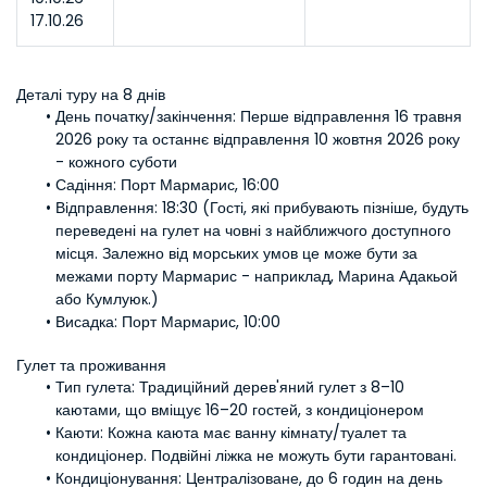
17.10.26
Деталі туру на 8 днів
День початку/закінчення:
 Перше відправлення 16 травня 
2026 року та останнє відправлення 10 жовтня 2026 року 
- кожного суботи
Садіння:
 Порт Мармарис, 16:00 
Відправлення:
 18:30 (Гості, які прибувають пізніше, будуть 
переведені на гулет на човні з найближчого доступного 
місця. Залежно від морських умов це може бути за 
межами порту Мармарис - наприклад, Марина Адакьой 
або Кумлуюк.)
Висадка:
 Порт Мармарис, 10:00
Гулет та проживання
Тип гулета:
 Традиційний дерев'яний гулет з 8–10 
каютами, що вміщує 16–20 гостей, з кондиціонером
Каюти:
 Кожна каюта має ванну кімнату/туалет та 
кондиціонер. Подвійні ліжка не можуть бути гарантовані.
Кондиціонування:
 Централізоване, до 6 годин на день 