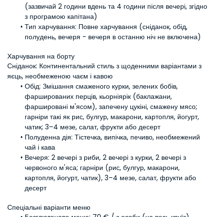
(зазвичай 2 години вдень та 4 години після вечері, згідно 
з програмою капітана)
Тип харчування:
 Повне харчування (сніданок, обід, 
полудень, вечеря - вечеря в останню ніч не включена)
Харчування на борту
Сніданок: Континентальний стиль з щоденними варіантами з 
яєць, необмеженою чаєм і кавою
Обід:
 Змішання смаженого курки, зелених бобів, 
фаршированих перців, кьорніярік (баклажани, 
фаршировані м'ясом), запечену цукіні, смажену мясо; 
гарніри такі як рис, булгур, макарони, картопля, йогурт, 
чатик; 3–4 мезе, салат, фрукти або десерт
Полуденна дія:
 Тістечка, випічка, печиво, необмежений 
чай і кава
Вечеря:
 2 вечері з риби, 2 вечері з курки, 2 вечері з 
червоного м'яса; гарніри (рис, булгур, макарони, 
картопля, йогурт, чатик), 3–4 мезе, салат, фрукти або 
десерт
Спеціальні варіанти меню