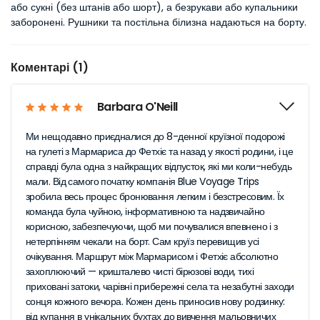
або сукні (без штанів або шорт), а безрукави або купальники
заборонені. Рушники та постільна білизна надаються на борту.
Коментарі (1)
Barbara O'Neill
Ми нещодавно приєдналися до 8-денної круїзної подорожі
на гулеті з Мармариса до Фетхіє та назад у якості родини, і це
справді була одна з найкращих відпусток, які ми коли-небудь
мали. Від самого початку компанія Blue Voyage Trips
зробила весь процес бронювання легким і безстресовим. Їх
команда була чуйною, інформативною та надзвичайно
корисною, забезпечуючи, щоб ми почувалися впевнено і з
нетерпінням чекали на борт. Сам круїз перевищив усі
очікування. Маршрут між Мармарисом і Фетхіє абсолютно
захоплюючий — кришталево чисті бірюзові води, тихі
приховані затоки, чарівні прибережні села та незабутні заходи
сонця кожного вечора. Кожен день приносив нову родзинку:
від купання в унікальних бухтах до вивчення мальовничих