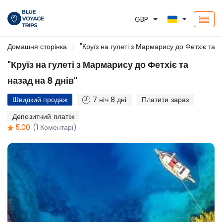
GBP
Домашня сторінка
"Круїз на гулеті з Мармарису до Фетхіє та н
"Круїз на гулеті з Мармарису до Фетхіє та
назад на 8 днів"
Швидкий продаж
7 ніч 8 дні
Платити зараз
Депозитний платіж
5.00
(1 Коментарі)