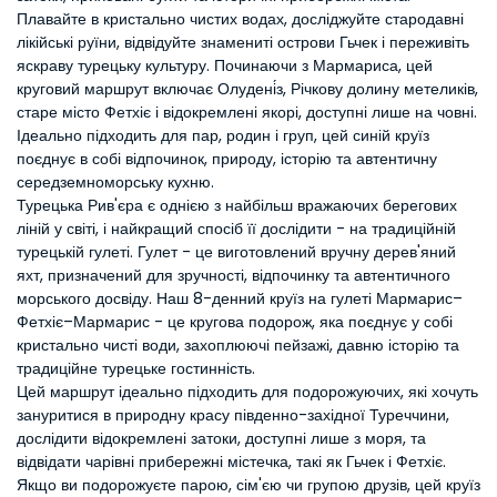
Плавайте в кристально чистих водах, досліджуйте стародавні 
лікійські руїни, відвідуйте знамениті острови Гьчек і переживіть 
яскраву турецьку культуру. Починаючи з Мармариса, цей 
круговий маршрут включає Олудені́з, Річкову долину метеликів, 
старе місто Фетхіє і відокремлені якорі, доступні лише на човні. 
Ідеально підходить для пар, родин і груп, цей синій круїз 
поєднує в собі відпочинок, природу, історію та автентичну 
середземноморську кухню.
Турецька Рив'єра є однією з найбільш вражаючих берегових 
ліній у світі, і найкращий спосіб її дослідити - на традиційній 
турецькій гулеті. Гулет - це виготовлений вручну дерев'яний 
яхт, призначений для зручності, відпочинку та автентичного 
морського досвіду. Наш 8-денний круїз на гулеті Мармарис–
Фетхіє–Мармарис - це кругова подорож, яка поєднує у собі 
кристально чисті води, захоплюючі пейзажі, давню історію та 
традиційне турецьке гостинність.
Цей маршрут ідеально підходить для подорожуючих, які хочуть 
зануритися в природну красу південно-західної Туреччини, 
дослідити відокремлені затоки, доступні лише з моря, та 
відвідати чарівні прибережні містечка, такі як Гьчек і Фетхіє. 
Якщо ви подорожуєте парою, сім'єю чи групою друзів, цей круїз 