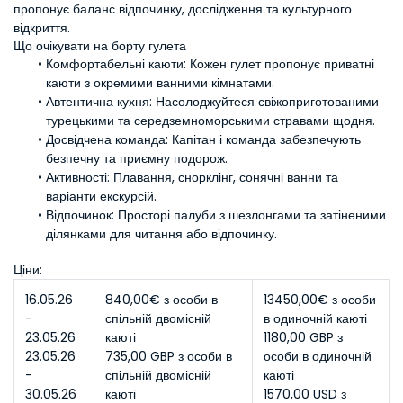
пропонує баланс відпочинку, дослідження та культурного 
відкриття.
Що очікувати на борту гулета
Комфортабельні каюти:
 Кожен гулет пропонує приватні 
каюти з окремими ванними кімнатами.
Автентична кухня:
 Насолоджуйтеся свіжоприготованими 
турецькими та середземноморськими стравами щодня.
Досвідчена команда:
 Капітан і команда забезпечують 
безпечну та приємну подорож.
Активності:
 Плавання, снорклінг, сонячні ванни та 
варіанти екскурсій.
Відпочинок:
 Просторі палуби з шезлонгами та затіненими 
ділянками для читання або відпочинку.
Ціни:
16.05.26 
840,00€ з особи в 
13450,00€ з особи 
- 
спільній двомісній 
в одиночній каюті
23.05.26
каюті
1180,00 GBP з 
23.05.26 
735,00 GBP з особи в 
особи в одиночній 
- 
спільній двомісній 
каюті
30.05.26
каюті
1570,00 USD з 