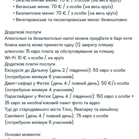
Безглютенове меню:
 70 € / з особи (на весь круїз)
Веганське меню:
 70 € / з особи (на весь круїз)
Безлактозне меню:
 70 € / з особи (на весь круїз)
Вегетаріанське та пескатаріанське меню:
 безкоштовно
Додаткові послуги
Алкогольні та безалкогольні напої можна придбати в барі яхти
Кожна каюта може принести одну (1) закриту пляшку 
алкоголю: 15 євро плата за обслуговування за пляшку
Wi-Fi: 10 € з особи / на круїз
Додаткові платні послуги
Екскурсія до Дальяну (день 2 / південної): 50 євро з особи 
(потребуєне мінімум 6 учасників)
Джип-сафарі у Фетхіє (день 4 / повний день): 50 €/з особи 
(потребуєне мінімум 4 учасників)
Параглайдинг у Фетхіє (день 4 / південної): 150 євро з особи + 
25 євро за необов'язковий пакет фото та відео
Тур до стародавнього міста Тлос, Якапарку та каньйону 
Саклікент (день 4 / повний день): 75 євро з особи 
(потребуєне мінімум 6 учасників)
Основні моменти: