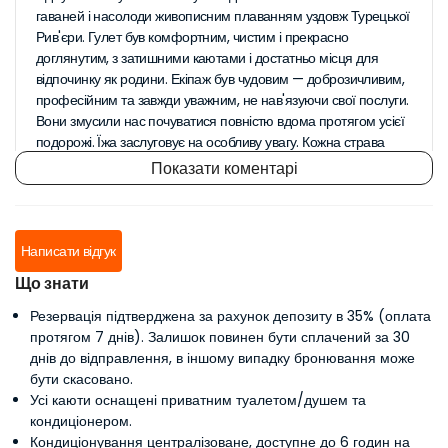
гаваней і насолоди живописним плаванням уздовж Турецької
Рив'єри. Гулет був комфортним, чистим і прекрасно
доглянутим, з затишними каютами і достатньо місця для
відпочинку як родини. Екіпаж був чудовим — доброзичливим,
професійним та завжди уважним, не нав'язуючи свої послуги.
Вони змусили нас почуватися повністю вдома протягом усієї
подорожі. Їжа заслуговує на особливу увагу. Кожна страва
була свіжоприготовленою, різноманітною та смачною —
Показати коментарі
традиційні турецькі страви, свіжі морепродукти, яскраві салати
та домашні десерти. Обід на палубі з видом на море робив
кожний прийом їжі незабутнім досвідом. Ця 8-денна подорож
під парусом стала ідеальним поєднанням відпочинку,
Написати відгук
дослідження та часу, проведеного з сім’єю. Ми повернулися
Що знати
додому з неймовірними спогадами, вражаючими
фотографіями та сильним бажанням спробувати все це ще
Резервація підтверджена за рахунок депозиту в 35% (оплата
раз. Якщо ви розглядаєте можливість круїзу на гулеті з
протягом 7 днів). Залишок повинен бути сплачений за 30
Мармариса до Фетхіє, ми щиро рекомендуємо забронювати
днів до відправлення, в іншому випадку бронювання може
у Blue Voyage Trips. Це була безперебійна, незабутня
бути скасовано.
родинна відпустка з початку до кінця... Барбара з Сіднея
Усі каюти оснащені приватним туалетом/душем та
кондиціонером.
27 вересень 2025
Кондиціонування централізоване, доступне до 6 годин на