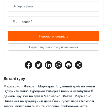
особа 1
Перевірте наявність
Переглянути політику повернення
Деталі туру
Мармарис – Фетхіє – Мармарис: 8-денний круїз на гулеті
Відкрийте магію Турецької Рив'єри з нашим незабутнім 8-
денним круїзом на гулеті Мармарис–Фетхіє–Мармарис. 
Плавання на традиційній дерев'яній гулеті через бірюзові 
затоки, приховані бухти та історичні прибережні міста. 