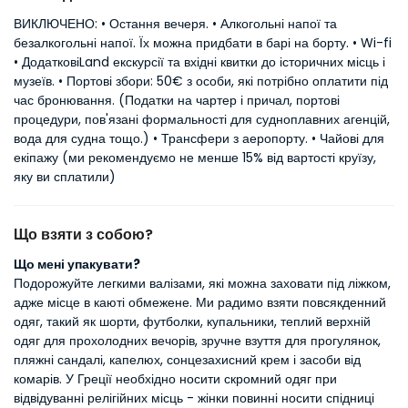
ВИКЛЮЧЕНО: • Остання вечеря. • Алкогольні напої та
безалкогольні напої. Їх можна придбати в барі на борту. • Wi-fi
• ДодатковіLand екскурсії та вхідні квитки до історичних місць і
музеїв. • Портові збори: 50€ з особи, які потрібно оплатити під
час бронювання. (Податки на чартер і причал, портові
процедури, пов'язані формальності для судноплавних агенцій,
вода для судна тощо.) • Трансфери з аеропорту. • Чайові для
екіпажу (ми рекомендуємо не менше 15% від вартості круїзу,
яку ви сплатили)
Що взяти з собою?
Що мені упакувати?
Подорожуйте легкими валізами, які можна заховати під ліжком,
адже місце в каюті обмежене. Ми радимо взяти повсякденний
одяг, такий як шорти, футболки, купальники, теплий верхній
одяг для прохолодних вечорів, зручне взуття для прогулянок,
пляжні сандалі, капелюх, сонцезахисний крем і засоби від
комарів. У Греції необхідно носити скромний одяг при
відвідуванні релігійних місць - жінки повинні носити спідниці