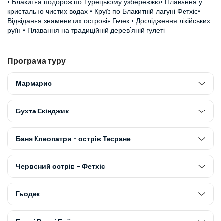
• Блакитна подорож по Турецькому узбережжю• Плавання у 
кристально чистих водах • Круїз по Блакитній лагуні Фетхіє• 
Відвідання знаменитих островів Гьчек • Дослідження лікійських 
руїн • Плавання на традиційній дерев'яній гулеті
Програма туру
Мармарис
Бухта Екінджик
Баня Клеопатри - острів Тесране
Червоний острів - Фетхіє
Гьодек