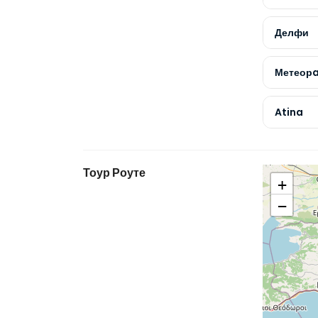
Делфи
Метеор
Atina
Тоур Роуте
+
−