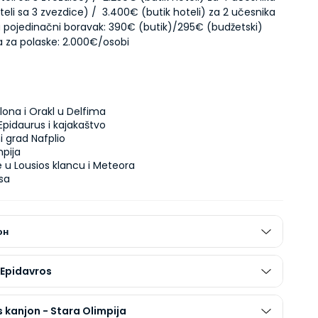
 pojedinačni boravak: 390€ (butik)/295€ (budžetski) 
 za polaske:
 2.000€/osobi
ona i Orakl u Delfima

Epidaurus i kajakaštvo

 grad Nafplio

pija

 u Lousios klancu i Meteora

sa
он
Epidavros
 kanjon - Stara Olimpija