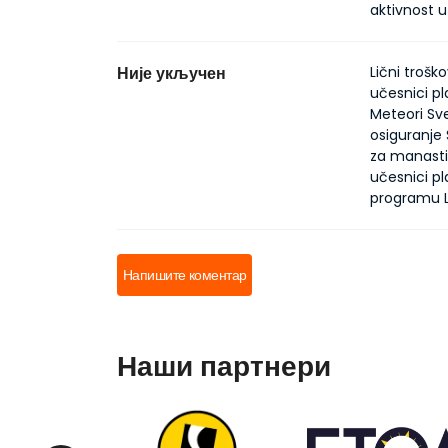
aktivnost u
Није укључен
Lični trošk
učesnici p
Meteori Sv
osiguranje 
za manasti
učesnici p
programu L
Напишите коментар
Наши партнери