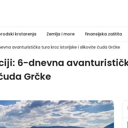
brodski krstarenja
Zemlja i more
finansijska zaštita
nevna avanturistička tura kroz istorijske i slikovite čuda Grčke
iji: 6-dnevna avanturističk
e čuda Grčke