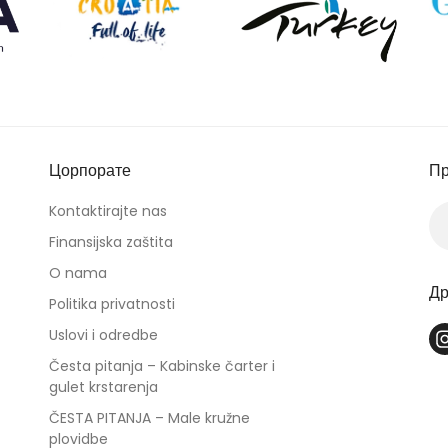
Цорпорате
Пр
Kontaktirajte nas
Finansijska zaštita
O nama
Др
Politika privatnosti
Uslovi i odredbe
Česta pitanja – Kabinske čarter i
gulet krstarenja
ČESTA PITANJA – Male kružne
plovidbe