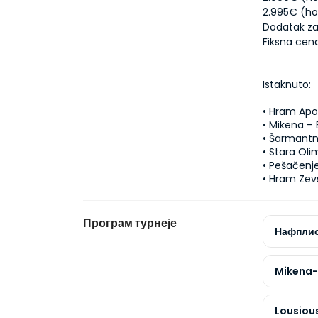
Dodatak za
Fiksna cena
Istaknuto:
• Hram Apol
• Mikena – 
• Šarmantni
• Stara Olim
• Pešačenje
• Hram Zev
Програм турнеје
Нафпли
Mikena-
Lousious