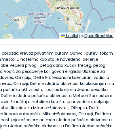
Leaflet
OpenStreetMap
|
©
i obilazak: Prevoz privatnim autom Gorivo i putevi tokom
Smeštaj u hotelima kao što je navedeno, deljenje
sobe Večera prvog i petog dana Ručak trećeg, petog i
 Vodič za pešačenje koji govori engleski Ulaznice za
avros, Olimpiju, Delfe Profesionalni licencirani vodiči u
davros, Olimpiji, Delfima Jedna aktivnost kajakašenjem na
 pešačka aktivnost u Lousios kanjonu Jedna pešačka
u Delfima Jedna pešačka aktivnost u Meteori Samostalni
azak: Smeštaj u hotelima kao što je navedeno, deljenje
sobe Ulaznice za Mikenu-Epidavros, Olimpiju, Delfe
ni licencirani vodiči u Mikeni-Epidavros, Olimpiji, Delfima
vnost kajakašenjem na moru Jedna pešačka aktivnost u
njonu Jedna pešačka aktivnost u Delfima Jedna pešačka