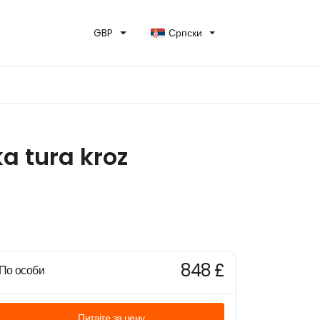
GBP
Српски
a tura kroz
848 £
По особи
Питајте за цену