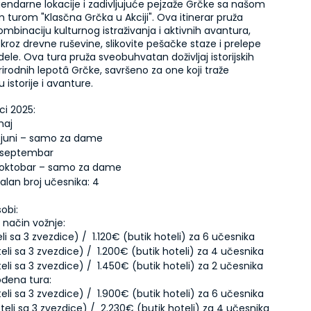
egendarne lokacije i zadivljujuće pejzaže Grčke sa našom 
urom "Klasčna Grčka u Akciji". Ova itinerar pruža 
mbinaciju kulturnog istraživanja i aktivnih avantura, 
kroz drevne ruševine, slikovite pešačke staze i prelepe 
ele. Ova tura pruža sveobuhvatan doživljaj istorijskih 
prirodnih lepotâ Grčke, savršeno za one koji traže 
 istorije i avanture.
alan broj učesnika: 4