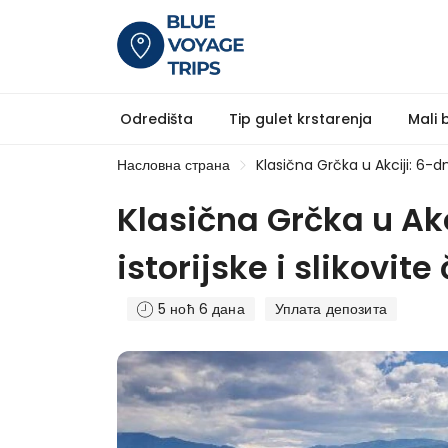
Odredišta
Tip gulet krstarenja
Mali 
Насловна страна
Klasična Grčka u Akciji: 6-d
Klasična Grčka u Akc
istorijske i slikovit
5 ноћ 6 дана
Уплата депозита