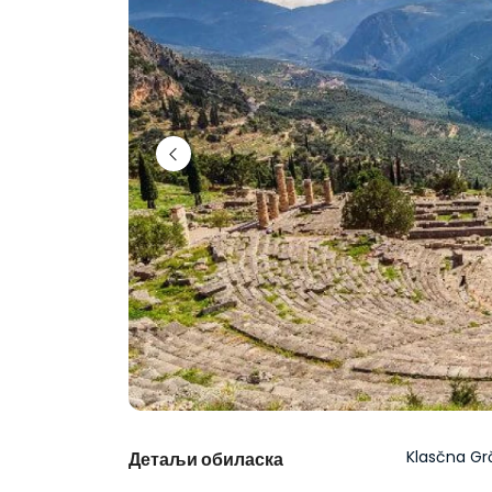
Klasčna Gr
Детаљи обиласка