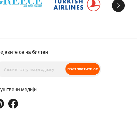
ијавите се на билтен
претплатити се
уштвени медији