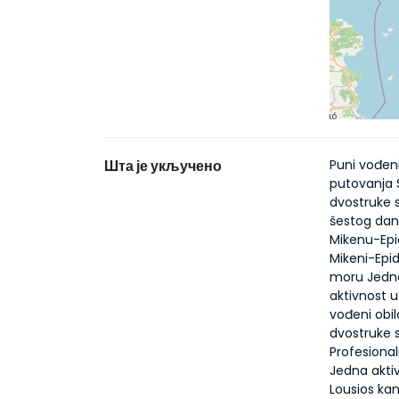
Шта је укључено
Puni vođen
putovanja 
dvostruke 
šestog dana
Mikenu-Epid
Mikeni-Epi
moru Jedna
aktivnost 
vođeni obil
dvostruke 
Profesional
Jedna akti
Lousios ka