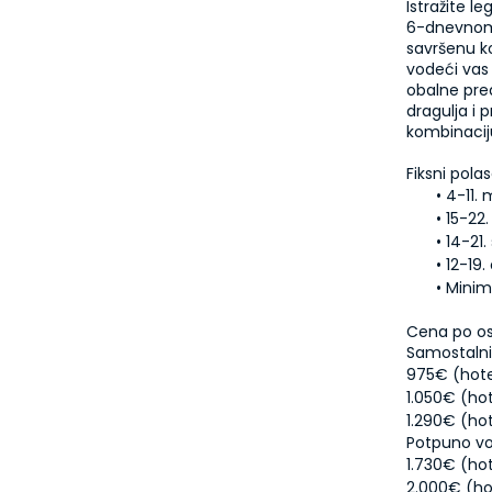
Istražite l
6-dnevnom t
savršenu ko
vodeći vas 
obalne pred
dragulja i 
kombinaciju
Minim