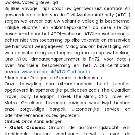
Uw Reis, Volledig Beveiligd
Bij Blue Voyage Trips staat uw gemoedsrust centraal. Als 
gewaardeerde leden van de Civil Aviation Authority (ATOL) 
zorgen we ervoor dat uw vakantie volledig is beschermd. 
Talrijke vluchten en vakantiepakketten op deze site zijn 
beschermd door het ATOL-schema. ATOL-bescherming is 
echter niet van toepassing op elke vakantie en reisservice 
die hier wordt weergegeven. Vraag ons om bevestiging van 
welke bescherming van toepassing kan zijn op uw boeking. 
Ons ATOL-lidmaatschapsnummer is 11472. Voor details 
over financiële bescherming en het ATOL-certificaat, 
bezoek: 
www.atol.org.uk/ATOLCertificate
Erkend door Reizigers en Experts in de Industrie
Onze toewijding aan uitmuntendheid heeft functies 
opgeleverd in opmerkelijke publicaties zoals The Guardian 
Travel, Daily Telegraph Travel, The Mirror, CNN Travel en 
Metro. Ontelbare tevreden reizigers wereldwijd hebben 
onze zorgvuldige aanpak, uitzonderlijke service en 
adembenemende routes geprezen.  
Ontdek Onze Aanbiedingen
• 
Gulet Cruises: 
Omarm de aantrekkingskracht van 
traditionele houten vaartuigen terwijl u over de 