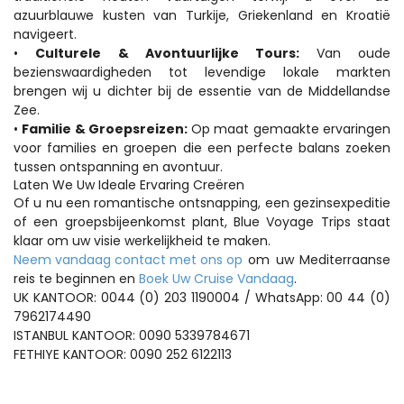
azuurblauwe kusten van Turkije, Griekenland en Kroatië 
navigeert.
• 
Culturele & Avontuurlijke Tours: 
Van oude 
bezienswaardigheden tot levendige lokale markten 
brengen wij u dichter bij de essentie van de Middellandse 
Zee.
• 
Familie & Groepsreizen: 
Op maat gemaakte ervaringen 
voor families en groepen die een perfecte balans zoeken 
tussen ontspanning en avontuur. 
Laten We Uw Ideale Ervaring Creëren
Of u nu een romantische ontsnapping, een gezinsexpeditie 
of een groepsbijeenkomst plant, Blue Voyage Trips staat 
klaar om uw visie werkelijkheid te maken.
Neem vandaag contact met ons op
 om uw Mediterraanse 
reis te beginnen en 
Boek Uw Cruise Vandaag
.
UK KANTOOR: 0044 (0) 203 1190004 / WhatsApp: 00 44 (0) 
7962174490
ISTANBUL KANTOOR: 0090 5339784671 
FETHIYE KANTOOR: 0090 252 6122113