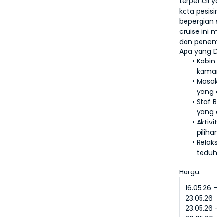
terpencil 
kota pesis
bepergian 
cruise ini 
dan penem
Apa yang D
Kabin
kamar
Masak
yang d
Staf 
yang
Aktivi
piliha
Relaks
teduh
Harga:
16.05.26 -
23.05.26
23.05.26 -