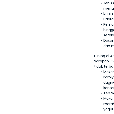
Jenis 
menam
Kabin:
udara 
Peman
hingg
setel
Dasar
dan m
Dining di A
Sarapan: Ga
tidak terba
Makan
karnıy
dagin
kenta
Teh S
Maka
merah
yogur