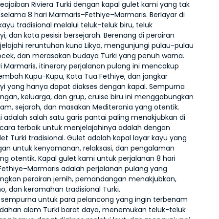
ajaiban Riviera Turki dengan kapal gulet kami yang tak 
 selama 8 hari Marmaris–Fethiye–Marmaris. Berlayar di 
kayu tradisional melalui teluk-teluk biru, teluk 
, dan kota pesisir bersejarah. Berenang di perairan 
njelajahi reruntuhan kuno Likya, mengunjungi pulau-pulau 
öcek, dan merasakan budaya Turki yang penuh warna. 
i Marmaris, itinerary perjalanan pulang ini mencakup 
Lembah Kupu-Kupu, Kota Tua Fethiye, dan jangkar 
i yang hanya dapat diakses dengan kapal. Sempurna 
ngan, keluarga, dan grup, cruise biru ini menggabungkan 
 alam, sejarah, dan masakan Mediterania yang otentik.
ki adalah salah satu garis pantai paling menakjubkan di 
 cara terbaik untuk menjelajahinya adalah dengan 
et Turki tradisional. Gulet adalah kapal layar kayu yang 
gan untuk kenyamanan, relaksasi, dan pengalaman 
ng otentik. Kapal gulet kami untuk perjalanan 8 hari 
ethiye–Marmaris adalah perjalanan pulang yang 
gkan perairan jernih, pemandangan menakjubkan, 
o, dan keramahan tradisional Turki.
ini sempurna untuk para pelancong yang ingin terbenam 
dahan alam Turki barat daya, menemukan teluk-teluk 