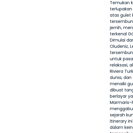
Temukan ke
terlupakan
atas gulet 
tersembunyi
jernih, me
terkenal G
Dimulai dar
Oludeniz, 
tersembuny
untuk pasa
relaksasi,
Riviera Tur
dunia, dan
menaiki gul
dibuat tan
berlayar ya
Marmaris–F
menggabun
sejarah kun
Itinerary 
dalam kein