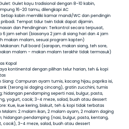
Gulet:
 Gulet kayu tradisional dengan 8–10 kabin, 
pung 16–20 tamu, dilengkapi AC
 Setiap kabin memiliki kamar mandi/WC dan pendingin 
pribadi. Tempat tidur twin tidak dapat dijamin.
asan dan Pendinginan:
 Terkontrol secara terpusat, 
a 6 jam sehari (biasanya 2 jam di siang hari dan 4 jam 
ah makan malam, sesuai program kapten)
 Makanan:
 Full board (sarapan, makan siang, teh sore, 
akan malam – makan malam terakhir tidak termasuk)
tas Kapal
ya kontinental dengan pilihan telur harian, teh & kopi 
tas
 Siang:
 Campuran ayam tumis, kacang hijau, paprika isi, 
arık (terong isi daging cincang), gratin zucchini, tumis 
g; hidangan pendamping seperti nasi, bulgur, pasta, 
ng, yogurt, cacık; 3–4 meze, salad, buah atau dessert
ore:
 Kue, kue kering, biskuit, teh & kopi tidak terbatas
n Malam:
 2 malam ikan, 2 malam ayam, 2 malam daging 
; hidangan pendamping (nasi, bulgur, pasta, kentang, 
t, cacık), 3–4 meze, salad, buah atau dessert