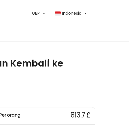
GBP
Indonesia
dan Kembali ke
813.7 £
Per orang