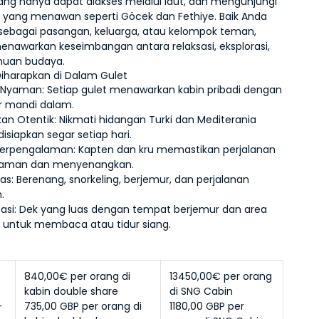
yang hanya dapat diakses melalui laut, dan mengunjungi 
ir yang menawan seperti Göcek dan Fethiye. Baik Anda 
sebagai pasangan, keluarga, atau kelompok teman, 
menawarkan keseimbangan antara relaksasi, eksplorasi, 
uan budaya.
iharapkan di Dalam Gulet
 Nyaman:
 Setiap gulet menawarkan kabin pribadi dengan 
 mandi dalam.
an Otentik:
 Nikmati hidangan Turki dan Mediterania 
isiapkan segar setiap hari.
Berpengalaman:
 Kapten dan kru memastikan perjalanan 
 aman dan menyenangkan.
tas:
 Berenang, snorkeling, berjemur, dan perjalanan 
n.
asi:
 Dek yang luas dengan tempat berjemur dan area 
 untuk membaca atau tidur siang.
 
840,00€ per orang di 
13450,00€ per orang 
kabin double share
di SNG Cabin
 
735,00 GBP per orang di 
1180,00 GBP per 