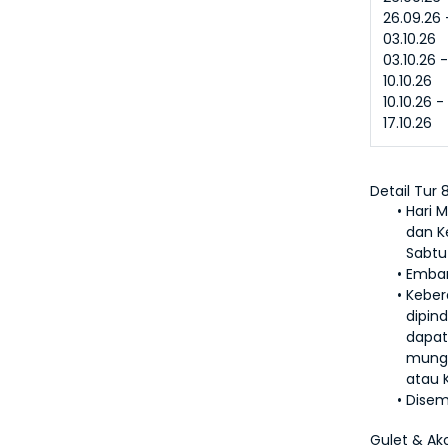
26.09.26 -
03.10.26
03.10.26 -
10.10.26
10.10.26 - 
17.10.26
Detail Tur 
Hari M
dan K
Sabtu
Embar
Keber
dipind
dapat 
mungk
atau 
Disem
Gulet & A