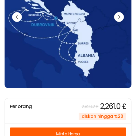
2,261.0 £
Per orang
2,826.2 £
diskon hingga %20
Minta Harga