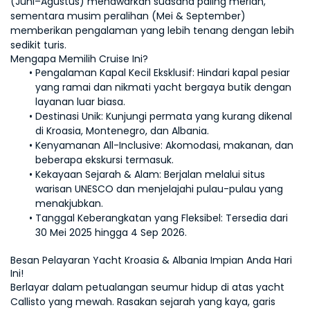
(Juni–Agustus) menawarkan suasana paling meriah, 
sementara musim peralihan (Mei & September) 
memberikan pengalaman yang lebih tenang dengan lebih 
sedikit turis. 
Pengalaman Kapal Kecil Eksklusif: Hindari kapal pesiar 
yang ramai dan nikmati yacht bergaya butik dengan 
layanan luar biasa.
Destinasi Unik: Kunjungi permata yang kurang dikenal 
di Kroasia, Montenegro, dan Albania.
Kenyamanan All-Inclusive: Akomodasi, makanan, dan 
beberapa ekskursi termasuk.
Kekayaan Sejarah & Alam: Berjalan melalui situs 
warisan UNESCO dan menjelajahi pulau-pulau yang 
menakjubkan.
Tanggal Keberangkatan yang Fleksibel: Tersedia dari 
30 Mei 2025 hingga 4 Sep 2026.
B
esan Pelayaran Yacht Kroasia & Albania Impian Anda Hari 
Ini!
Berlayar dalam petualangan seumur hidup di atas yacht 
Callisto yang mewah. Rasakan sejarah yang kaya, garis 