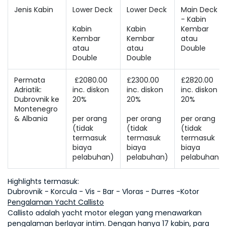
Jenis Kabin
Main Deck 
- Kabin 
Kabin 
Kabin 
Kembar 
Kembar 
Kembar 
atau 
atau 
atau 
Double
Double
Double
Permata 
 £2080.00 
£2300.00 
£2820.00 
Adriatik: 
inc. diskon 
inc. diskon 
inc. diskon 
Dubrovnik ke 
Montenegro 
& Albania
per orang 
per orang 
per orang 
(tidak 
(tidak 
(tidak 
termasuk 
termasuk 
termasuk 
biaya 
biaya 
biaya 
pelabuhan)
pelabuhan)
pelabuhan)
Dubrovnik - Korcula - Vis - Bar - Vloras - Durres -Kotor
Pengalaman Yacht Callisto
Callisto adalah yacht motor elegan yang menawarkan 
pengalaman berlayar intim. Dengan hanya 17 kabin, para 