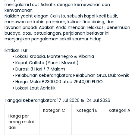
mengalami Laut Adriatik dengan kemewahan dan 
kenyamanan.
Naiklah yacht elegan Callisto, sebuah kapal kecil butik, 
menawarkan kabin premium, kuliner fine dining, dan 
layanan pribadi. Apakah Anda mencari relaksasi, penemuan 
budaya, atau petualangan, perjalanan berlayar ini 
menjanjikan pengalaman sekali seumur hidup.
Ikhtisar Tur
Lokasi: 
Kroasia, Montenegro & Albania
Kapal: 
Durasi:
Pelabuhan Keberangkatan: 
Pelabuhan Gruž, Dubrovnik
Harga: 
Mulai £2300,00 atau 2640,00 EURO
Lokasi: 
Laut Adriatik
Tanggal Keberangkatan:
 17 Jul 2026 &  24 Jul 2026
Kategori C
 Kategori B
 Kategori A
Harga per 
orang mulai 
dari