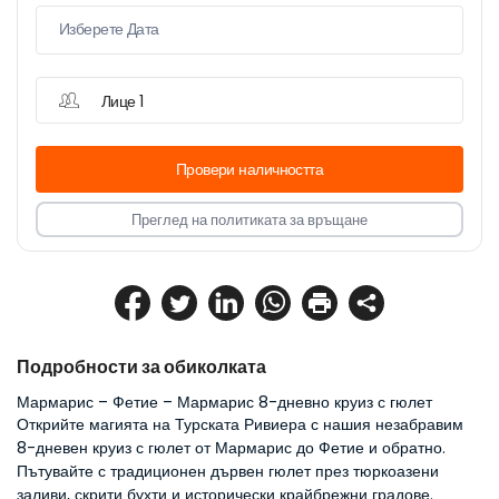
Лице 1
Провери наличността
Преглед на политиката за връщане
Подробности за обиколката
Мармарис – Фетие – Мармарис 8-дневно круиз с гюлет
Открийте магията на Турската Ривиера с нашия незабравим 
8-дневен круиз с гюлет от Мармарис до Фетие и обратно. 
Пътувайте с традиционен дървен гюлет през тюркоазени 
заливи, скрити бухти и исторически крайбрежни градове. 