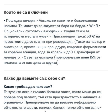
Които не са включени
• Последна вечеря. • Алкохолни напитки и безалкохолни
напитки. Те могат да се закупят от бара на борда. • Wi-fi •
Опционални сухопътни екскурзии и входни такси за
исторически места и музеи. • Пристанищни такси: 50 € на
човек, които да се платят при резервация. (Такси за чартър и
акостиране, пристанищни процедури, свързани формалности
за корабни агенции, вода за кораби и др.) • Трансфери от
летището. • Съвет за екипажа (препоръчваме поне 15% от
платената от вас цена за круиза)
Какво да вземете със себе си?
Какво трябва да опаковам?
Пътувайте леко с гъвкава багажна чанта, която може да се
побере под леглото, тъй като пространството в кабината е
ограничено. Препоръчваме ви да вземете неформално
облекло, като шорти, тениски, бански, топло облекло за по-