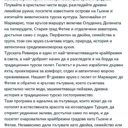
Плувайте в кристално чисти води, разгледайте древни 
ликийски руини, посетете известните острови на Гьокче и 
изпитайте живописната турска култура. Започвайки от 
Мармарис, този кръгов маршрут включва Олудениз, Долината 
на пеперудите, Стария град Фетие и отдалечени акватории, 
достъпни само с лодка. Перфектен за двойки, семейства и 
групи, този син круиз съчетава отдих, природа, история и 
автентична средиземноморска кухня.
Турската Ривиера е един от най-впечатляващите крайбрежия 
в света, а най-добрият начин да я разгледате е на борда на 
традиционен турски гюлет. Гюлетът е ръчно изработен дървен 
яхта, проектирана за комфорт, отдих и автентично морско 
преживяване. Нашият 8-дневен круиз с гюлет от Мармарис до 
Фетие и обратно е кръгово пътуване, което съчетава 
кристално чисти води, зашеметяващи пейзажи, древна 
история и традиционно турско гостоприемство.
Тази програма е идеална за пътуващи, които искат да се 
потопят в естествената красота на югозападен Турция, да 
открият уединени заливи, достъпни само по море, и да 
посетят очарователни крайбрежни градове като Гьокче и 
Фетие. Независимо дали пътувате като двойка, семейство или 