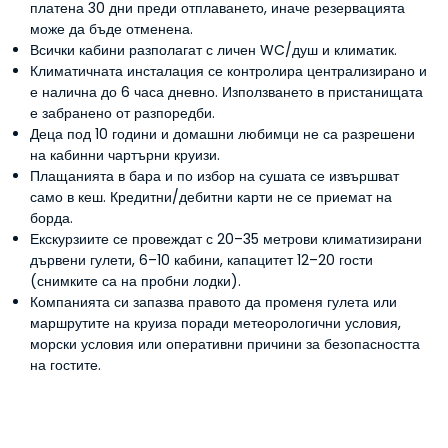
желание да повторим всичко отново. Ако обмисляте гулет
платена 30 дни преди отплаването, иначе резервацията
круиз от Мармарис до Фетие, от сърце препоръчваме да
може да бъде отменена.
резервирате с Blue Voyage Trips. Това беше безупречна,
Всички кабини разполагат с личен WC/душ и климатик.
незабравима семейна ваканция от начало до край... Барбара
Климатичната инсталация се контролира централизирано и
от Сидни
е налична до 6 часа дневно. Използването в пристанищата
е забранено от разпоредби.
27 септември 2025
Деца под 10 години и домашни любимци не са разрешени
на кабинни чартърни круизи.
Плащанията в бара и по избор на сушата се извършват
само в кеш. Кредитни/дебитни карти не се приемат на
борда.
Екскурзиите се провеждат с 20–35 метрови климатизирани
дървени гулети, 6–10 кабини, капацитет 12–20 гости
(снимките са на пробни лодки).
Компанията си запазва правото да променя гулета или
маршрутите на круиза поради метеорологични условия,
морски условия или оперативни причини за безопасността
на гостите.