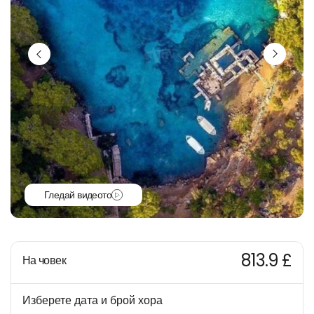
Гледай видеото
813.9 £
На човек
Изберете дата и брой хора