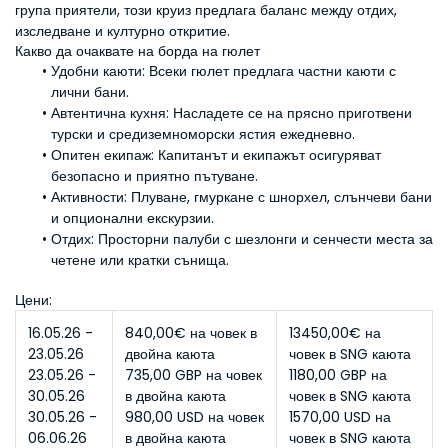
група приятели, този круиз предлага баланс между отдих, 
изследване и културно откритие.
Какво да очаквате на борда на гюлет
Удобни каюти:
 Всеки гюлет предлага частни каюти с 
лични бани.
Автентична кухня:
 Насладете се на прясно приготвени 
турски и средиземноморски ястия ежедневно.
Опитен екипаж:
 Капитанът и екипажът осигуряват 
безопасно и приятно пътуване.
Активности:
 Плуване, гмуркане с шнорхел, слънчеви бани 
и опционални екскурзии.
Отдих:
 Просторни палуби с шезлонги и сенчести места за 
четене или кратки сънища.
Цени:
16.05.26 - 
840,00€ на човек в 
13450,00€ на 
23.05.26
двойна каюта
човек в SNG каюта
23.05.26 - 
735,00 GBP на човек 
1180,00 GBP на 
30.05.26
в двойна каюта
човек в SNG каюта
30.05.26 - 
980,00 USD на човек 
1570,00 USD на 
06.06.26
в двойна каюта
човек в SNG каюта