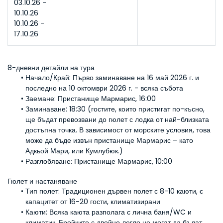
03.10.26 - 
10.10.26
10.10.26 - 
17.10.26
8-дневни детайли на тура
Начало/Край: 
Първо заминаване на 16 май 2026 г. и 
последно на 10 октомври 2026 г. - всяка събота
Заемане: 
Пристанище Мармарис, 16:00
Заминаване: 
18:30 (гостите, които пристигат по-късно, 
ще бъдат превозвани до гюлет с лодка от най-близката 
достъпна точка. В зависимост от морските условия, това 
може да бъде извън пристанище Мармарис – като 
Адкьой Мари, или Кумлубюк.)
Разглобяване: 
Пристанище Мармарис, 10:00
Гюлет и настаняване
Тип гюлет: 
Традиционен дървен гюлет с 8-10 каюти, с 
капацитет от 16-20 гости, климатизирани
Каюти: 
Всяка каюта разполага с лична баня/WC и 
климатик. Бройките с двойно легло не могат да бъдат 