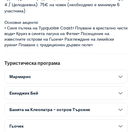
4 / Целодневна): 75€ на човек (необходимо е минимум 6 
участника)
Основни акценти:
• Синя пътека на Турquoise Coast• Плуване в кристално чисти 
води• Круиз в синята лагуна на Фетие• Посещение на 
известните острови на Гьокче• Разглеждане на ликийски 
руини• Плаване с традиционен дървен гюлет
Туристическа програма
Мармарис
Екинджик Бей
Банята на Клеопатра - остров Търсене
Гьочек