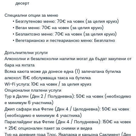
десерт
Специални опции за меню
Безглутеново меню:
 70€ на човек (за целия круиз)
Веган меню:
 70€ на човек (за целия круиз)
Безлактозно меню:
 70€ на човек (за целия круиз)
Вегетарианско и пестеарианско меню:
 Безплатно
Допълнителни услуги
Алкохолни и безалкохолни напитки могат да бъдат закупени от 
бара на яхтата
Всяка каюта може да донесе една (1) запечатана бутилка 
алкохол: 15€ обслужваща такса на бутилка
Wi-Fi услуга: 10€ на човек / за целия круиз
Опционални платени услуги
Тур в Далян (Ден 2 / Полудневна): 50€ на човек (необходимо 
е минимум 6 участника)
Джип сафари във Фетие (Ден 4 / Целодневна): 50€ на човек 
(необходимо е минимум 4 участника)
Параглайдинг във Фетие (Ден 4 / Полудневна): 150€ на човек 
+ 25€ опционален пакет за снимки и видеа
Тур на древния град Тлос, Якапарка и каньона Сакликент (Ден 