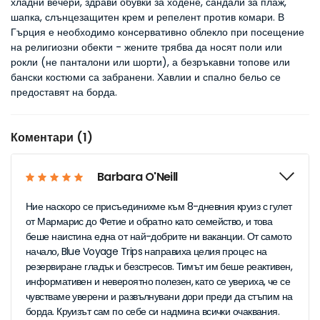
хладни вечери, здрави обувки за ходене, сандали за плаж,
шапка, слънцезащитен крем и репелент против комари. В
Гърция е необходимо консервативно облекло при посещение
на религиозни обекти - жените трябва да носят поли или
рокли (не панталони или шорти), а безръкавни топове или
бански костюми са забранени. Хавлии и спално бельо се
предоставят на борда.
Коментари (1)
Barbara O'Neill
Ние наскоро се присъединихме към 8-дневния круиз с гулет
от Мармарис до Фетие и обратно като семейство, и това
беше наистина една от най-добрите ни ваканции. От самото
начало, Blue Voyage Trips направиха целия процес на
резервиране гладък и безстресов. Тимът им беше реактивен,
информативен и невероятно полезен, като се увериха, че се
чувстваме уверени и развълнувани дори преди да стъпим на
борда. Круизът сам по себе си надмина всички очаквания.