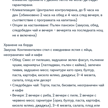
гарантирани.
Климатизация: 
Централно контролирана, до 6 часа на 
ден (обикновено 2 часа на обяд и 4 часа след вечеря, в 
съответствие с програмата на капитана)
Опции за настаняване:
 Пълен пансион (закуска, обяд, 
следобеден чай и вечеря - вечерята на последната нощ 
не е включена)
Хранене на борда
Закуска: Континентален стил с ежедневни ястия с яйца, 
неограничен чай и кафе
Обяд:
 Смес от пилешко, задушени зелен фасул, пълнени 
чушки, карниярък (патладжан, пълен с кайма), запечен 
тиквик, задушено месо; гарнитури като ориз, булгур, 
паста, картофи, кисело мляко, джаджък; 3–4 мезета, 
салата, плод или десерт
Следобеден чай:
 Торти, пасти, бисквити, неограничен чай 
и кафе
Вечеря:
 2 вечери с риба, 2 вечери с пиле, 2 вечери с 
червено месо; гарнитури (ориз, булгур, паста, картофи, 
кисело мляко, джаджък), 3–4 мезета, салата, плод или 