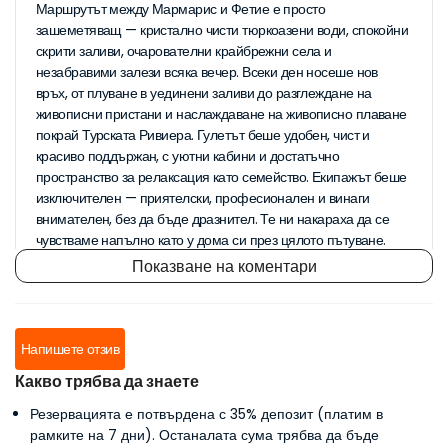
Маршрутът между Мармарис и Фетие е просто
зашеметяващ — кристално чисти тюркоазени води, спокойни
скрити заливи, очарователни крайбрежни села и
незабравими залези всяка вечер. Всеки ден носеше нов
връх, от плуване в уединени заливи до разглеждане на
живописни пристани и наслаждаване на живописно плаване
покрай Турската Ривиера. Гулетът беше удобен, чист и
красиво поддържан, с уютни кабини и достатъчно
пространство за релаксация като семейство. Екипажът беше
изключителен — приятелски, професионален и винаги
внимателен, без да бъде дразнител. Те ни накараха да се
чувстваме напълно като у дома си през цялото пътуване.
Храната заслужава специално споменаване. Всяко ястие
Показване на коментари
беше прясно приготвено, разнообразно и вкусно —
традиционни турски ястия, прясна морска храна, цветни
салати и домашно приготвени десерти. Храненето на
палубата с морски гледки направи всяко ястие незабравимо
Напишете отзив
преживяване. Тази 8-дневна ветроходна авантюра беше
Какво трябва да знаете
перфектната комбинация от релаксация, изследване и
качествено времe с семейството. Върнахме се у дома с
Резервацията е потвърдена с 35% депозит (платим в
невероятни спомени, зашеметяващи снимки и силно
рамките на 7 дни). Останалата сума трябва да бъде