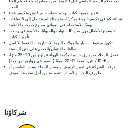
يجب دفع الرصيد المتبقي قبل 30 يومًا من المغادرة، وإلا قد يتم إلغاء
الحجز.
تتميز جميع الكبائن بوجود حمام خاص/دش وتكييف هواء.
يتم التحكم في تكييف الهواء مركزيًا، وهو متاح لمدة تصل إلى 6 ساعات
يوميًا. الاستخدام في الموانئ ممنوع بموجب الأنظمة.
لا يُسمح للأطفال دون سن 10 سنوات والحيوانات الأليفة في رحلات
تأجير الكبائن.
تكون مدفوعات البار والجولات البرية الاختيارية نقدًا فقط. لا تُقبل
بطاقات الائتمان/الخصم على متن السفينة.
تعمل الرحلات بزوارق خشبية مكيفة الهواء تتراوح من 20–35 مترًا،
و6–10 كبائن، بسعة 12–20 ضيفًا (الصور هي زوارق نموذجية).
ترغب الشركة في تغيير الزورق أو مسار الرحلة بسبب الطقس أو
ظروف البحر أو لأسباب تشغيلية من أجل سلامة الضيوف.
شركاؤنا