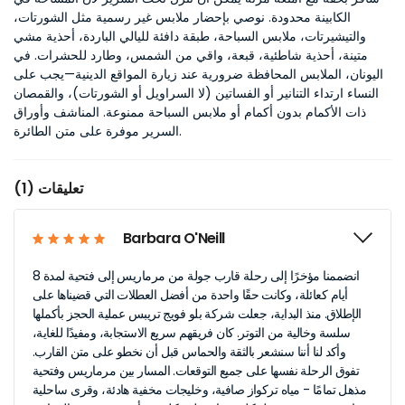
الكابينة محدودة. نوصي بإحضار ملابس غير رسمية مثل الشورتات،
والتيشيرتات، ملابس السباحة، طبقة دافئة لليالي الباردة، أحذية مشي
متينة، أحذية شاطئية، قبعة، واقي من الشمس، وطارد للحشرات. في
اليونان، الملابس المحافظة ضرورية عند زيارة المواقع الدينية—يجب على
النساء ارتداء التنانير أو الفساتين (لا السراويل أو الشورتات)، والقمصان
ذات الأكمام بدون أكمام أو ملابس السباحة ممنوعة. المناشف وأوراق
السرير موفرة على متن الطائرة.
تعليقات (1)
Barbara O'Neill
انضممنا مؤخرًا إلى رحلة قارب جولة من مرماريس إلى فتحية لمدة 8
أيام كعائلة، وكانت حقًا واحدة من أفضل العطلات التي قضيناها على
الإطلاق. منذ البداية، جعلت شركة بلو فويج تريبس عملية الحجز بأكملها
سلسة وخالية من التوتر. كان فريقهم سريع الاستجابة، ومفيدًا للغاية،
وأكد لنا أننا سنشعر بالثقة والحماس قبل أن نخطو على متن القارب.
تفوق الرحلة نفسها على جميع التوقعات. المسار بين مرماريس وفتحية
مذهل تمامًا - مياه تركواز صافية، وخليجات مخفية هادئة، وقرى ساحلية