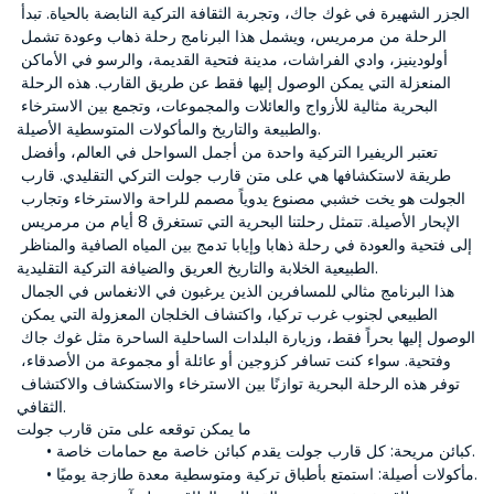
الجزر الشهيرة في غوك جاك، وتجربة الثقافة التركية النابضة بالحياة. تبدأ 
الرحلة من مرمريس، ويشمل هذا البرنامج رحلة ذهاب وعودة تشمل 
أولودينيز، وادي الفراشات، مدينة فتحية القديمة، والرسو في الأماكن 
المنعزلة التي يمكن الوصول إليها فقط عن طريق القارب. هذه الرحلة 
البحرية مثالية للأزواج والعائلات والمجموعات، وتجمع بين الاسترخاء 
والطبيعة والتاريخ والمأكولات المتوسطية الأصيلة.
تعتبر الريفيرا التركية واحدة من أجمل السواحل في العالم، وأفضل 
طريقة لاستكشافها هي على متن قارب جولت التركي التقليدي. قارب 
الجولت هو يخت خشبي مصنوع يدوياً مصمم للراحة والاسترخاء وتجارب 
الإبحار الأصيلة. تتمثل رحلتنا البحرية التي تستغرق 8 أيام من مرمريس 
إلى فتحية والعودة في رحلة ذهابا وإيابا تدمج بين المياه الصافية والمناظر 
الطبيعية الخلابة والتاريخ العريق والضيافة التركية التقليدية.
هذا البرنامج مثالي للمسافرين الذين يرغبون في الانغماس في الجمال 
الطبيعي لجنوب غرب تركيا، واكتشاف الخلجان المعزولة التي يمكن 
الوصول إليها بحراً فقط، وزيارة البلدات الساحلية الساحرة مثل غوك جاك 
وفتحية. سواء كنت تسافر كزوجين أو عائلة أو مجموعة من الأصدقاء، 
توفر هذه الرحلة البحرية توازنًا بين الاسترخاء والاستكشاف والاكتشاف 
الثقافي.
ما يمكن توقعه على متن قارب جولت
 كل قارب جولت يقدم كبائن خاصة مع حمامات خاصة.
كبائن مريحة:
 استمتع بأطباق تركية ومتوسطية معدة طازجة يوميًا.
مأكولات أصيلة: