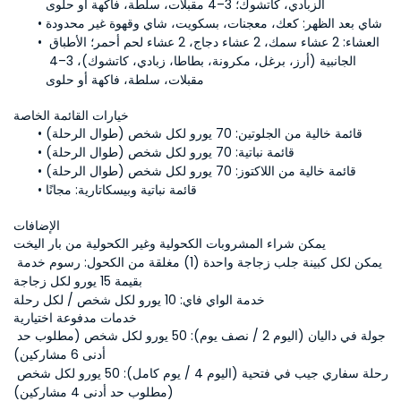
الزبادي، كاتشوك؛ 3–4 مقبلات، سلطة، فاكهة أو حلوى
شاي بعد الظهر:
 كعك، معجنات، بسكويت، شاي وقهوة غير محدودة
العشاء:
 2 عشاء سمك، 2 عشاء دجاج، 2 عشاء لحم أحمر؛ الأطباق 
الجانبية (أرز، برغل، مكرونة، بطاطا، زبادي، كاتشوك)، 3–4 
مقبلات، سلطة، فاكهة أو حلوى
خيارات القائمة الخاصة
قائمة خالية من الجلوتين:
 70 يورو لكل شخص (طوال الرحلة)
قائمة نباتية:
 70 يورو لكل شخص (طوال الرحلة)
قائمة خالية من اللاكتوز:
 70 يورو لكل شخص (طوال الرحلة)
قائمة نباتية وبيسكاتارية:
 مجانًا
الإضافات
يمكن شراء المشروبات الكحولية وغير الكحولية من بار اليخت
يمكن لكل كبينة جلب زجاجة واحدة (1) مغلقة من الكحول: رسوم خدمة 
بقيمة 15 يورو لكل زجاجة
خدمة الواي فاي: 10 يورو لكل شخص / لكل رحلة
خدمات مدفوعة اختيارية
جولة في داليان (اليوم 2 / نصف يوم): 50 يورو لكل شخص (مطلوب حد 
أدنى 6 مشاركين)
رحلة سفاري جيب في فتحية (اليوم 4 / يوم كامل): 50 يورو لكل شخص 
(مطلوب حد أدنى 4 مشاركين)