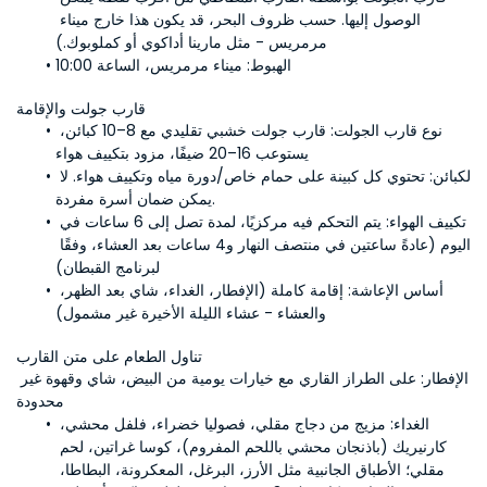
الوصول إليها. حسب ظروف البحر، قد يكون هذا خارج ميناء 
مرمريس - مثل مارينا أداكوي أو كملوبوك.)
الهبوط:
 ميناء مرمريس، الساعة 10:00
قارب جولت والإقامة
نوع قارب الجولت:
 قارب جولت خشبي تقليدي مع 8–10 كبائن، 
يستوعب 16–20 ضيفًا، مزود بتكييف هواء
الكبائن:
 تحتوي كل كبينة على حمام خاص/دورة مياه وتكييف هواء. لا 
يمكن ضمان أسرة مفردة.
تكييف الهواء:
 يتم التحكم فيه مركزيًا، لمدة تصل إلى 6 ساعات في 
اليوم (عادةً ساعتين في منتصف النهار و4 ساعات بعد العشاء، وفقًا 
لبرنامج القبطان)
أساس الإعاشة:
 إقامة كاملة (الإفطار، الغداء، شاي بعد الظهر، 
والعشاء - عشاء الليلة الأخيرة غير مشمول)
تناول الطعام على متن القارب
الإفطار: على الطراز القاري مع خيارات يومية من البيض، شاي وقهوة غير 
محدودة
الغداء:
 مزيج من دجاج مقلي، فصوليا خضراء، فلفل محشي، 
كارنيريك (باذنجان محشي باللحم المفروم)، كوسا غراتين، لحم 
مقلي؛ الأطباق الجانبية مثل الأرز، البرغل، المعكرونة، البطاطا، 