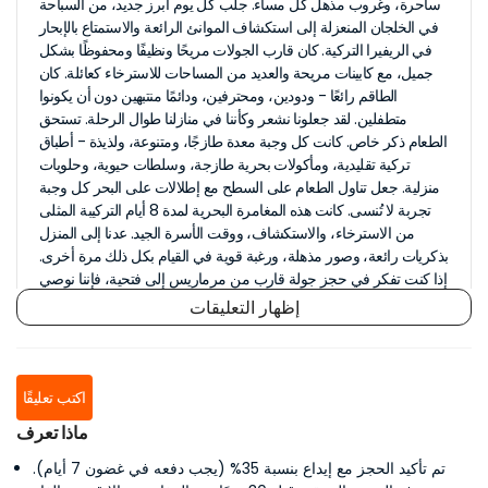
ساحرة، وغروب مذهل كل مساء. جلب كل يوم أبرز جديد، من السباحة
في الخلجان المنعزلة إلى استكشاف الموانئ الرائعة والاستمتاع بالإبحار
في الريفيرا التركية. كان قارب الجولات مريحًا ونظيفًا ومحفوظًا بشكل
جميل، مع كابينات مريحة والعديد من المساحات للاسترخاء كعائلة. كان
الطاقم رائعًا - ودودين، ومحترفين، ودائمًا منتبهين دون أن يكونوا
متطفلين. لقد جعلونا نشعر وكأننا في منازلنا طوال الرحلة. تستحق
الطعام ذكر خاص. كانت كل وجبة معدة طازجًا، ومتنوعة، ولذيذة - أطباق
تركية تقليدية، ومأكولات بحرية طازجة، وسلطات حيوية، وحلويات
منزلية. جعل تناول الطعام على السطح مع إطلالات على البحر كل وجبة
تجربة لا تُنسى. كانت هذه المغامرة البحرية لمدة 8 أيام التركيبة المثلى
من الاسترخاء، والاستكشاف، ووقت الأسرة الجيد. عدنا إلى المنزل
بذكريات رائعة، وصور مذهلة، ورغبة قوية في القيام بكل ذلك مرة أخرى.
إذا كنت تفكر في حجز جولة قارب من مرماريس إلى فتحية، فإننا نوصي
بشدة بالتسجيل مع بلو فويج تريبس. كانت عطلة عائلية خالية من العيوب
إظهار التعليقات
ولا تُنسى من البداية إلى النهاية... باربرا من سيدني
27 سبتمبر 2025
اكتب تعليقًا
ماذا تعرف
تم تأكيد الحجز مع إيداع بنسبة 35% (يجب دفعه في غضون 7 أيام).