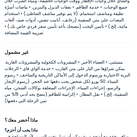
والشاي خلال وجبات الإفطار ووقت الوجبات الخفيفة، ومياه الشرب خلال
جميع الوجبات. • خدمة الطاقم. • نفقات الديزل والبنزين. • بياضات أسرّة
نظيفة ومناشف استحمام. (لا يتم توفير مناشف الشاطئ.) • استخدام
المعدات على متن السفينة (زعانف، أنابيب تنفس، أدوات صيد، ألعاب
مائية، إلخ.) • تأمين اليخت (ننصحك بأخذ تأمين سفر فردي خاص بك.) •
ضريبة القيمة المضافة.
غير مشمول
مستثنى: • العشاء الأخير. • المشروبات الكحولية والمشروبات الغازية.
يمكن شراؤها من البار على متن القارب. • خدمة الواي فاي • الرحلات
البرية الاختيارية ورسوم الدخول إلى الأماكن التاريخية والمتاحف. • رسوم
الميناء: 50 يورو لكل شخص يجب دفعها عند الحجز. (رسوم الإيجار
والرسو، إجراءات الميناء، الإجراءات المتعلقة بوكالات الشحن، مياه
السفينة، إلخ.) • نقل المطار. • إكرامية للطاقم (ننصح بحد أدنى 15% من
ثمن الرحلة التي دفعتها)
ماذا أحضر معك؟
ماذا يجب أن أحزم؟
سافر بخفة مع أمتعة مرنة يمكن أن تنزل تحت السرير لأن المساحة في