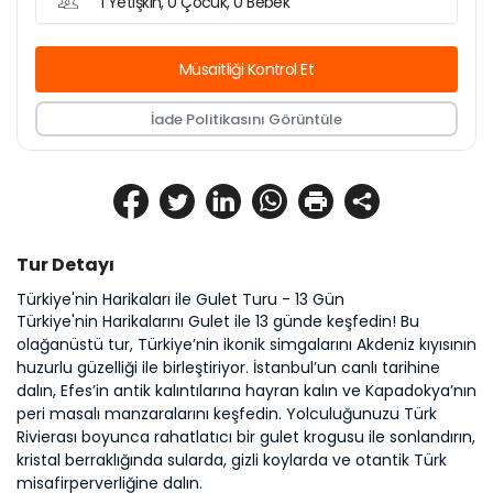
1 Yetişkin, 0 Çocuk, 0 Bebek
Müsaitliği Kontrol Et
İade Politikasını Görüntüle
Tur Detayı
Türkiye'nin Harikaları ile Gulet Turu - 13 Gün
Türkiye'nin Harikalarını Gulet ile 13 günde keşfedin! Bu 
olağanüstü tur, Türkiye’nin ikonik simgalarını Akdeniz kıyısının 
huzurlu güzelliği ile birleştiriyor. İstanbul’un canlı tarihine 
dalın, Efes’in antik kalıntılarına hayran kalın ve Kapadokya’nın 
peri masalı manzaralarını keşfedin. Yolculuğunuzu Türk 
Rivierası boyunca rahatlatıcı bir gulet krogusu ile sonlandırın, 
kristal berraklığında sularda, gizli koylarda ve otantik Türk 
misafirperverliğine dalın.