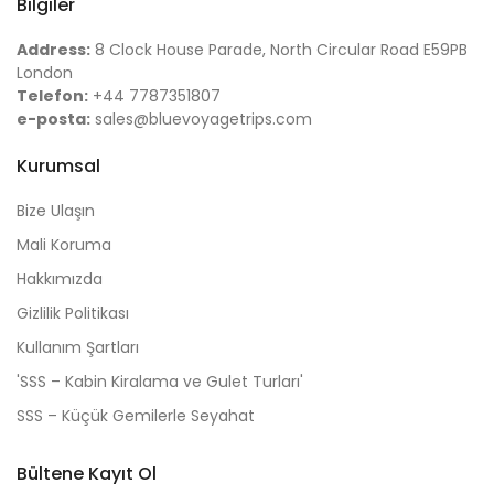
Bilgiler
Address:
8 Clock House Parade, North Circular Road E59PB
London
Telefon:
+44 7787351807
e-posta:
sales@bluevoyagetrips.com
Kurumsal
Bize Ulaşın
Mali Koruma
Hakkımızda
Gizlilik Politikası
Kullanım Şartları
'SSS – Kabin Kiralama ve Gulet Turları'
SSS – Küçük Gemilerle Seyahat
Bültene Kayıt Ol