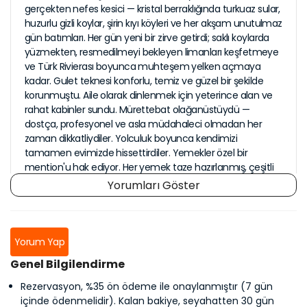
gerçekten nefes kesici — kristal berraklığında turkuaz sular,
huzurlu gizli koylar, şirin kıyı köyleri ve her akşam unutulmaz
gün batımları. Her gün yeni bir zirve getirdi; saklı koylarda
yüzmekten, resmedilmeyi bekleyen limanları keşfetmeye
ve Türk Rivierası boyunca muhteşem yelken açmaya
kadar. Gulet teknesi konforlu, temiz ve güzel bir şekilde
korunmuştu. Aile olarak dinlenmek için yeterince alan ve
rahat kabinler sundu. Mürettebat olağanüstüydü —
dostça, profesyonel ve asla müdahaleci olmadan her
zaman dikkatliydiler. Yolculuk boyunca kendimizi
tamamen evimizde hissettirdiler. Yemekler özel bir
mention'u hak ediyor. Her yemek taze hazırlanmış, çeşitli
ve lezzetliydi — geleneksel Türk yemekleri, taze deniz
Yorumları Göster
ürünleri, canlı salatalar ve ev yapımı tatlılar. Deniz
manzarası eşliğinde güverte de yemek yemek, her öğünü
unutulmaz bir deneyime dönüştürdü. Bu 8 günlük yelken
macerası, dinlenme, keşif ve kaliteli aile zamanı için
Yorum Yap
mükemmel bir kombinasyondı. Harika anılar, muhteşem
Genel Bilgilendirme
fotoğraflar ve her şeyi yeniden yapma arzusu ile eve
döndük. Marmaris'ten Fethiye'ye bir gulet turu
Rezervasyon, %35 ön ödeme ile onaylanmıştır (7 gün
düşünüyorsanız, Blue Voyage Trips ile rezervasyon
içinde ödenmelidir). Kalan bakiye, seyahatten 30 gün