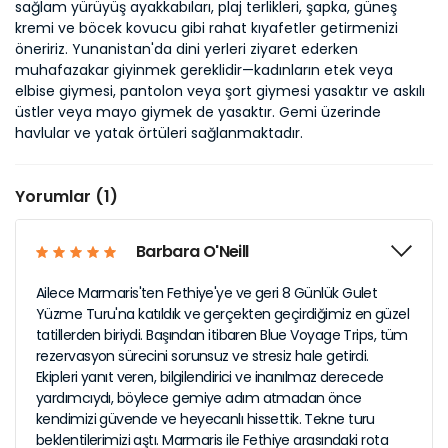
sağlam yürüyüş ayakkabıları, plaj terlikleri, şapka, güneş
kremi ve böcek kovucu gibi rahat kıyafetler getirmenizi
öneririz. Yunanistan'da dini yerleri ziyaret ederken
muhafazakar giyinmek gereklidir—kadınların etek veya
elbise giymesi, pantolon veya şort giymesi yasaktır ve askılı
üstler veya mayo giymek de yasaktır. Gemi üzerinde
havlular ve yatak örtüleri sağlanmaktadır.
Yorumlar (1)
Barbara O'Neill
Ailece Marmaris'ten Fethiye'ye ve geri 8 Günlük Gulet
Yüzme Turu'na katıldık ve gerçekten geçirdiğimiz en güzel
tatillerden biriydi. Başından itibaren Blue Voyage Trips, tüm
rezervasyon sürecini sorunsuz ve stresiz hale getirdi.
Ekipleri yanıt veren, bilgilendirici ve inanılmaz derecede
yardımcıydı, böylece gemiye adım atmadan önce
kendimizi güvende ve heyecanlı hissettik. Tekne turu
beklentilerimizi aştı. Marmaris ile Fethiye arasındaki rota