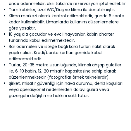
yapmanızı içtenlikle öneririz. Baştan sona hatasız,
önce ödenmelidir, aksi takdirde rezervasyon iptal edilebilir.
unutulmaz bir aile tatiliydi... Barbara, Sydney'den
Tüm kabinler, özel WC/Duş ve klima ile donatılmıştır.
Klima merkezi olarak kontrol edilmektedir, günde 6 saate
27 Eylül 2025
kadar kullanılabilir. Limanlarda kullanım düzenlemelere
göre yasaktır.
10 yaş altı çocuklar ve evcil hayvanlar, kabin charter
turlarında kabul edilmemektedir.
Bar ödemeleri ve isteğe bağlı kara turları nakit olarak
yapılmalıdır. Kredi/banka kartları gemide kabul
edilmemektedir.
Turlar, 20-35 metre uzunluğunda, klimalı ahşap guletler
ile, 6-10 kabin, 12-20 misafir kapasitesine sahip olarak
düzenlenmektedir (fotoğraflar örnek teknelerdir).
Şirket, misafir güvenliği için hava durumu, deniz koşulları
veya operasyonel nedenlerden dolayı guleti veya
güzergahı değiştirme hakkını saklı tutar.