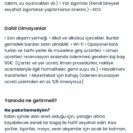
takımı, su oyuncakları vb.) • Yat sigortası (Kendi bireysel
seyahat sigortanızı yaptırmanızı öneririz.) • KDV.
Dahil Olmayanlar
• Son akşam yemeği. • Alkol ve alkolsüz içecekler. Bunlar
gemideki bardan satın alınabilir. • Wi-fi • Opsiyonel kara
turları ve tarihi yerler ile müzelere giriş ücretleri. • Liman
ücretleri: rezervasyon sırasında ödenmesi gereken kişi başı
50€. (Çarter ve yer ücreti, liman prosedürleri, nakliye
acenteleriyle ilgili formaliteler, gemi suyu vb.) • Havalimanı
transferleri. • Mürettebat için bahşiş (ödenen kruvaziyer
ücreti üzerinden en az %15 öneriyoruz)
Yanında ne getirmeli?
Ne paketlemeliyim?
Kabin içinde alan sınırlı olduğu için, yatağın altına
kayabilecek esnek bir bagaj ile hafif seyahat edin. Kısa
şortlar, tişörtler, mayo, serin akşamlar için sıcak bir katman,