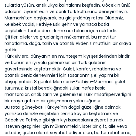
sularda yüzün, antik Likya kalıntılarını keşfedin, Göcek'in ünlü 
adalarını ziyaret edin ve canlı Türk kültürünü deneyimleyin. 
Marmaris'ten başlayarak, bu gidiş-dönüş rotası Ölüdeniz, 
Kelebek Vadisi, Fethiye Eski Şehir ve yalnızca botla 
erişilebilen tenha demirleme noktalarını içermektedir. 
Çiftler, aileler ve gruplar için mükemmel, bu mavi tur 
rahatlama, doğa, tarih ve otantik Akdeniz mutfisini bir araya 
getirir.
Türk Riviera, dünyanın en muhteşem kıyı şeritlerinden biridir 
ve bunun en iyi yolu geleneksel bir Türk guletinin 
güvertesinde keşfetmektir. Gulet, konfor, rahatlama ve 
otantik deniz deneyimleri için tasarlanmış el yapımı bir 
ahşap yatıdır. 8 günlük Marmaris–Fethiye–Marmaris gulet 
turumuz, kristal berraklığındaki sular, nefes kesici 
manzaralar, antik tarih ve geleneksel Türk misafirperverliğini 
bir araya getiren bir gidiş-dönüş yolculuğudur.
Bu rota, güneybatı Türkiye'nin doğal güzelliğine dalmak, 
yalnızca denizle erişebilen tenha koyları keşfetmek ve 
Göcek ve Fethiye gibi şirin kıyı kasabalarını ziyaret etmek 
isteyen gezginler için mükemmeldir. İster bir çift, aile veya 
arkadaş grubu olarak seyahat ediyor olun, bu tur rahatlama, 