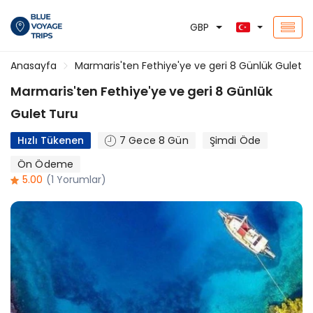
GBP
Anasayfa
Marmaris'ten Fethiye'ye ve geri 8 Günlük Gulet T
Marmaris'ten Fethiye'ye ve geri 8 Günlük
Gulet Turu
Hızlı Tükenen
7 Gece 8 Gün
Şimdi Öde
Ön Ödeme
5.00
(1 Yorumlar)