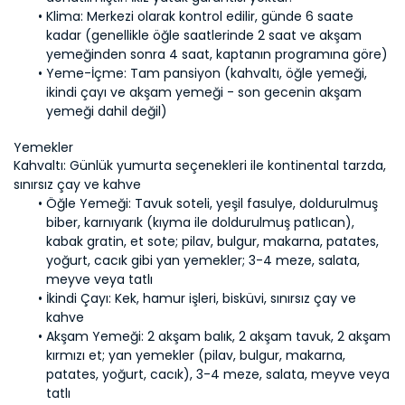
Klima: 
Merkezi olarak kontrol edilir, günde 6 saate 
kadar (genellikle öğle saatlerinde 2 saat ve akşam 
Yeme-İçme: 
Tam pansiyon (kahvaltı, öğle yemeği, 
ikindi çayı ve akşam yemeği - son gecenin akşam 
yemeği dahil değil)
Kahvaltı: Günlük yumurta seçenekleri ile kontinental tarzda, 
Öğle Yemeği:
 Tavuk soteli, yeşil fasulye, doldurulmuş 
biber, karnıyarık (kıyma ile doldurulmuş patlıcan), 
kabak gratin, et sote; pilav, bulgur, makarna, patates, 
yoğurt, cacık gibi yan yemekler; 3-4 meze, salata, 
İkindi Çayı: 
Kek, hamur işleri, bisküvi, sınırsız çay ve 
Akşam Yemeği:
 2 akşam balık, 2 akşam tavuk, 2 akşam 
kırmızı et; yan yemekler (pilav, bulgur, makarna, 
patates, yoğurt, cacık), 3-4 meze, salata, meyve veya 