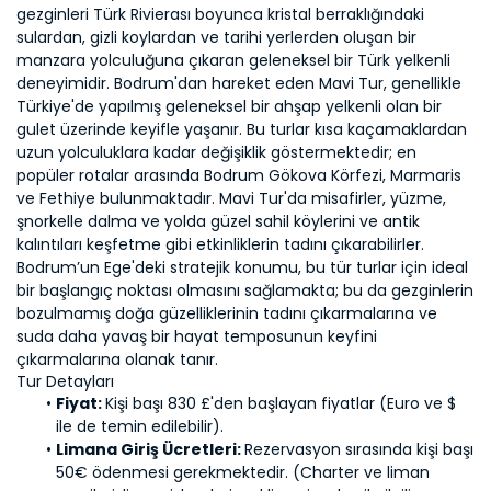
gezginleri Türk Rivierası boyunca kristal berraklığındaki 
sulardan, gizli koylardan ve tarihi yerlerden oluşan bir 
manzara yolculuğuna çıkaran geleneksel bir Türk yelkenli 
deneyimidir. Bodrum'dan hareket eden Mavi Tur, genellikle 
Türkiye'de yapılmış geleneksel bir ahşap yelkenli olan bir 
gulet üzerinde keyifle yaşanır. Bu turlar kısa kaçamaklardan 
uzun yolculuklara kadar değişiklik göstermektedir; en 
popüler rotalar arasında Bodrum Gökova Körfezi, Marmaris 
ve Fethiye bulunmaktadır. Mavi Tur'da misafirler, yüzme, 
şnorkelle dalma ve yolda güzel sahil köylerini ve antik 
kalıntıları keşfetme gibi etkinliklerin tadını çıkarabilirler.
Bodrum’un Ege'deki stratejik konumu, bu tür turlar için ideal 
bir başlangıç noktası olmasını sağlamakta; bu da gezginlerin 
bozulmamış doğa güzelliklerinin tadını çıkarmalarına ve 
suda daha yavaş bir hayat temposunun keyfini 
çıkarmalarına olanak tanır.
Tur Detayları
Fiyat: 
Kişi başı 830 £'den başlayan fiyatlar (Euro ve $ 
ile de temin edilebilir).
Limana Giriş Ücretleri: 
Rezervasyon sırasında kişi başı 
50€ ödenmesi gerekmektedir. (Charter ve liman 