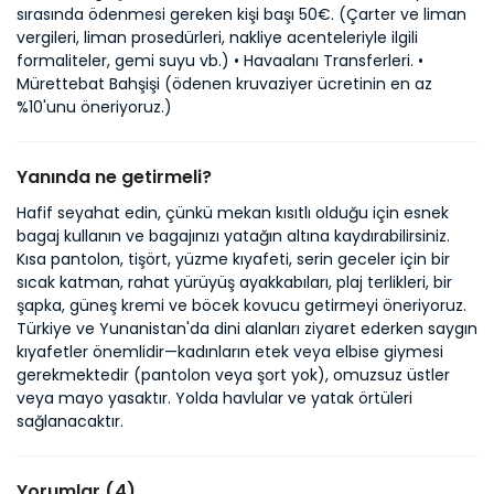
sırasında ödenmesi gereken kişi başı 50€. (Çarter ve liman
vergileri, liman prosedürleri, nakliye acenteleriyle ilgili
formaliteler, gemi suyu vb.) • Havaalanı Transferleri. •
Mürettebat Bahşişi (ödenen kruvaziyer ücretinin en az
%10'unu öneriyoruz.)
Yanında ne getirmeli?
Hafif seyahat edin, çünkü mekan kısıtlı olduğu için esnek
bagaj kullanın ve bagajınızı yatağın altına kaydırabilirsiniz.
Kısa pantolon, tişört, yüzme kıyafeti, serin geceler için bir
sıcak katman, rahat yürüyüş ayakkabıları, plaj terlikleri, bir
şapka, güneş kremi ve böcek kovucu getirmeyi öneriyoruz.
Türkiye ve Yunanistan'da dini alanları ziyaret ederken saygın
kıyafetler önemlidir—kadınların etek veya elbise giymesi
gerekmektedir (pantolon veya şort yok), omuzsuz üstler
veya mayo yasaktır. Yolda havlular ve yatak örtüleri
sağlanacaktır.
Yorumlar (4)