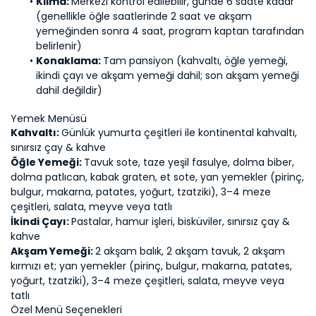
Klima: 
Merkezi kontrol edilebilir, günde 6 saate kadar 
(genellikle öğle saatlerinde 2 saat ve akşam 
yemeğinden sonra 4 saat, program kaptan tarafından 
belirlenir)
Konaklama: 
Tam pansiyon (kahvaltı, öğle yemeği, 
ikindi çayı ve akşam yemeği dahil; son akşam yemeği 
dahil değildir)
Yemek Menüsü
Kahvaltı: 
Günlük yumurta çeşitleri ile kontinental kahvaltı, 
sınırsız çay & kahve
Öğle Yemeği: 
Tavuk sote, taze yeşil fasulye, dolma biber, 
dolma patlıcan, kabak graten, et sote, yan yemekler (pirinç, 
bulgur, makarna, patates, yoğurt, tzatziki), 3–4 meze 
çeşitleri, salata, meyve veya tatlı
İkindi Çayı: 
Pastalar, hamur işleri, bisküviler, sınırsız çay & 
kahve
Akşam Yemeği: 
2 akşam balık, 2 akşam tavuk, 2 akşam 
kırmızı et; yan yemekler (pirinç, bulgur, makarna, patates, 
yoğurt, tzatziki), 3–4 meze çeşitleri, salata, meyve veya 
tatlı
Özel Menü Seçenekleri