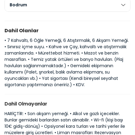
Bodrum
Dahil Olanlar
• 7 Kahvaltı, 6 Öğle Yemeği, 6 Atıştırmalık, 6 Akşam Yemeği.
• Sınırsız içme suyu. • Kahve ve Çay, kahvaltı ve atıştırmalık
zamanlarında. • Mürettebat hizmeti. • Mazot ve benzin
masrafları. • Temiz yatak örtüleri ve banyo havluları. (Plaj
havluları sağlanmamaktadır.) • Gemideki ekipmanın
kullanımı (Palet, şnorkel, balık avlama ekipmanı, su
oyuncakları vb.) • Yat sigortası (Kendi bireysel seyahat
sigortanızı yaptırmanızı öneririz.) • KDV.
Dahil Olmayanlar
HARİÇTİR: • Son akşam yemeği. • Alkol ve gazlı içecekler.
Bunlar gemideki barlardan satın alınabilir. • Wi-fi (kişi başı
10€ gidiş-dönüş) • Opsiyonel kara turları ve tarihi yerler ile
müzelere giriş ücretleri. • Liman masrafları: Rezervasyon