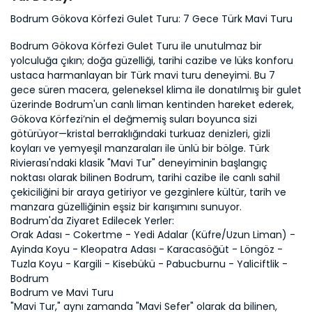
Bodrum Gökova Körfezi Gulet Turu: 7 Gece Türk Mavi Turu
Bodrum Gökova Körfezi Gulet Turu ile unutulmaz bir 
yolculuğa çıkın; doğa güzelliği, tarihi cazibe ve lüks konforu 
ustaca harmanlayan bir Türk mavi turu deneyimi. Bu 7 
gece süren macera, geleneksel klima ile donatılmış bir gulet 
üzerinde Bodrum'un canlı liman kentinden hareket ederek, 
Gökova Körfezi’nin el değmemiş suları boyunca sizi 
götürüyor—kristal berraklığındaki turkuaz denizleri, gizli 
koyları ve yemyeşil manzaraları ile ünlü bir bölge. Türk 
Rivierası'ndaki klasik "Mavi Tur" deneyiminin başlangıç 
noktası olarak bilinen Bodrum, tarihi cazibe ile canlı sahil 
çekiciliğini bir araya getiriyor ve gezginlere kültür, tarih ve 
manzara güzelliğinin eşsiz bir karışımını sunuyor.
Bodrum'da Ziyaret Edilecek Yerler: 
Orak Adası - Cokertme - Yedi Adalar (Küfre/Uzun Liman) - 
Ayinda Koyu - Kleopatra Adası - Karacasöğüt - Löngöz - 
Tuzla Koyu - Kargili - Kisebükü - Pabucburnu - Yaliciftlik - 
Bodrum
Bodrum ve Mavi Turu
"Mavi Tur," aynı zamanda "Mavi Sefer" olarak da bilinen, 