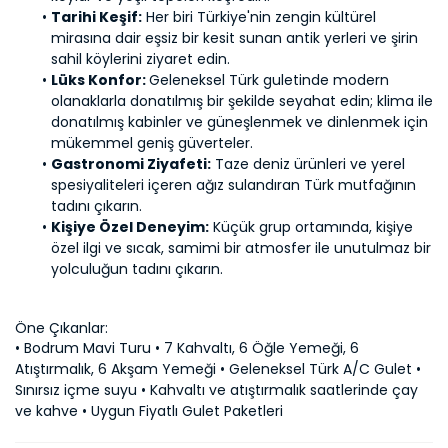
Tarihi Keşif:
 Her biri Türkiye'nin zengin kültürel 
mirasına dair eşsiz bir kesit sunan antik yerleri ve şirin 
sahil köylerini ziyaret edin.
Lüks Konfor: 
Geleneksel Türk guletinde modern 
olanaklarla donatılmış bir şekilde seyahat edin; klima ile 
donatılmış kabinler ve güneşlenmek ve dinlenmek için 
mükemmel geniş güverteler.
Gastronomi Ziyafeti:
 Taze deniz ürünleri ve yerel 
spesiyaliteleri içeren ağız sulandıran Türk mutfağının 
tadını çıkarın.
Kişiye Özel Deneyim:
 Küçük grup ortamında, kişiye 
özel ilgi ve sıcak, samimi bir atmosfer ile unutulmaz bir 
yolculuğun tadını çıkarın.
Öne Çıkanlar:
• Bodrum Mavi Turu • 7 Kahvaltı, 6 Öğle Yemeği, 6 
Atıştırmalık, 6 Akşam Yemeği • Geleneksel Türk A/C Gulet • 
Sınırsız içme suyu • Kahvaltı ve atıştırmalık saatlerinde çay 
ve kahve • Uygun Fiyatlı Gulet Paketleri