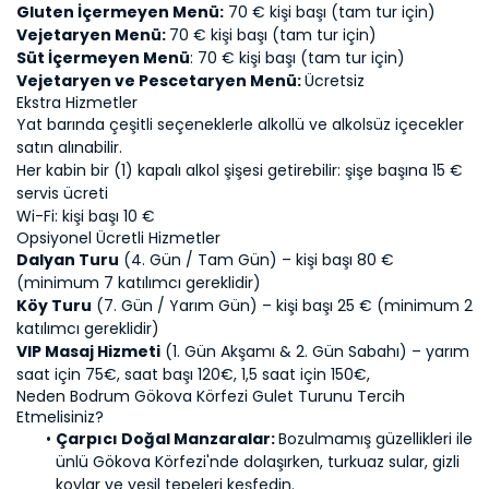
Gluten İçermeyen Menü:
 70 € kişi başı (tam tur için)
Vejetaryen Menü: 
70 € kişi başı (tam tur için)
Süt İçermeyen Menü
: 70 € kişi başı (tam tur için)
Vejetaryen ve Pescetaryen Menü: 
Ücretsiz
Ekstra Hizmetler
Yat barında çeşitli seçeneklerle alkollü ve alkolsüz içecekler 
satın alınabilir.
Her kabin bir (1) kapalı alkol şişesi getirebilir: şişe başına 15 € 
servis ücreti
Wi-Fi: kişi başı 10 €
Opsiyonel Ücretli Hizmetler
Dalyan Turu
 (4. Gün / Tam Gün) – kişi başı 80 € 
(minimum 7 katılımcı gereklidir)
Köy Turu
 (7. Gün / Yarım Gün) – kişi başı 25 € (minimum 2 
katılımcı gereklidir)
VIP Masaj Hizmeti
 (1. Gün Akşamı & 2. Gün Sabahı) – yarım 
saat için 75€, saat başı 120€, 1,5 saat için 150€,
Neden Bodrum Gökova Körfezi Gulet Turunu Tercih 
Etmelisiniz?
Çarpıcı Doğal Manzaralar: 
Bozulmamış güzellikleri ile 
ünlü Gökova Körfezi'nde dolaşırken, turkuaz sular, gizli 
koylar ve yeşil tepeleri keşfedin.