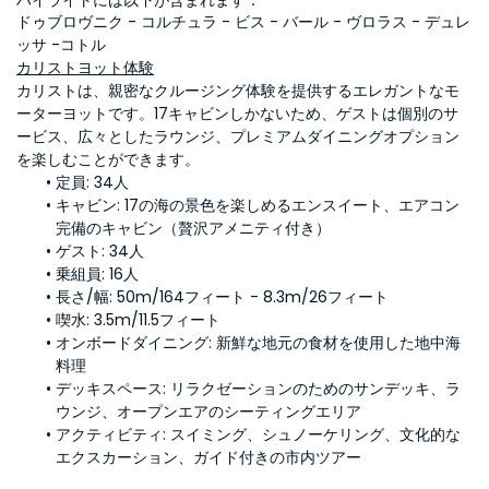
ハイライトには以下が含まれます：
ドゥブロヴニク - コルチュラ - ビス - バール - ヴロラス - デュレ
ッサ -コトル
カリストヨット体験
カリストは、親密なクルージング体験を提供するエレガントなモ
ーターヨットです。17キャビンしかないため、ゲストは個別のサ
ービス、広々としたラウンジ、プレミアムダイニングオプション
を楽しむことができます。
定員: 
34人
キャビン: 
17の海の景色を楽しめるエンスイート、エアコン
完備のキャビン（贅沢アメニティ付き）
ゲスト: 
34人
乗組員: 
16人
長さ/幅: 
50m/164フィート - 8.3m/26フィート
喫水: 
3.5m/11.5フィート
オンボードダイニング: 
新鮮な地元の食材を使用した地中海
料理
デッキスペース: 
リラクゼーションのためのサンデッキ、ラ
ウンジ、オープンエアのシーティングエリア
アクティビティ: 
スイミング、シュノーケリング、文化的な
エクスカーション、ガイド付きの市内ツアー