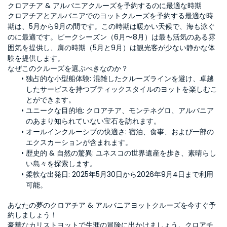
クロアチア & アルバニアクルーズを予約するのに最適な時期
クロアチアとアルバニアでのヨットクルーズを予約する最適な時
期は、5月から9月の間です。この時期は暖かい天候で、海も泳ぐ
のに最適です。ピークシーズン（6月〜8月）は最も活気のある雰
囲気を提供し、肩の時期（5月と9月）は観光客が少ない静かな体
験を提供します。
なぜこのクルーズを選ぶべきなのか？
独占的な小型船体験: 混雑したクルーズラインを避け、卓越
したサービスを持つブティックスタイルのヨットを楽しむこ
とができます。
ユニークな目的地: クロアチア、モンテネグロ、アルバニア
のあまり知られていない宝石を訪れます。
オールインクルーシブの快適さ: 宿泊、食事、および一部の
エクスカーションが含まれます。
歴史的 & 自然の驚異: ユネスコの世界遺産を歩き、素晴らし
い島々を探索します。
柔軟な出発日: 2025年5月30日から2026年9月4日まで利用
可能。
あなたの夢のクロアチア & アルバニアヨットクルーズを今すぐ予
約しましょう！
豪華なカリストヨットで生涯の冒険に出かけましょう。クロアチ