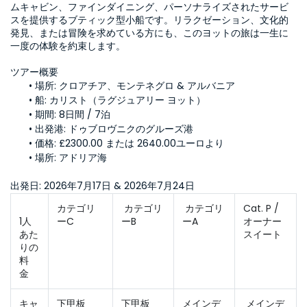
ムキャビン、ファインダイニング、パーソナライズされたサービ
スを提供するブティック型小船です。リラクゼーション、文化的
発見、または冒険を求めている方にも、このヨットの旅は一生に
一度の体験を約束します。
ツアー概要
場所: 
クロアチア、モンテネグロ & アルバニア
船: 
カリスト（ラグジュアリー ヨット）
期間:
 8日間 / 7泊
出発港: 
ドゥブロヴニクのグルーズ港
価格: 
£2300.00 または 2640.00ユーロより
場所: 
アドリア海
出発日:
 2026年7月17日 & 2026年7月24日
カテゴリ
 カテゴリ
 カテゴリ
Cat. P / 
1人
ーC
ーB
ーA 
オーナー
あた
スイート
りの
料
金 
キャ
下甲板
下甲板
メインデ
 メインデ