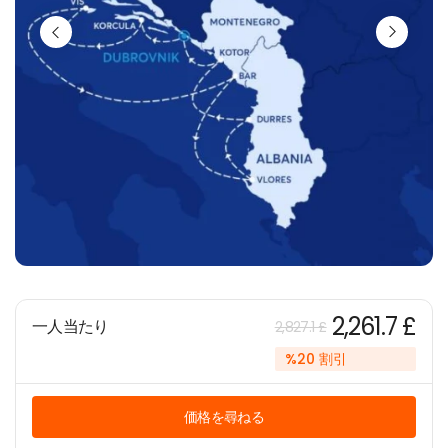
2,261.7 £
一人当たり
2,827.1 £
%20 割引
価格を尋ねる