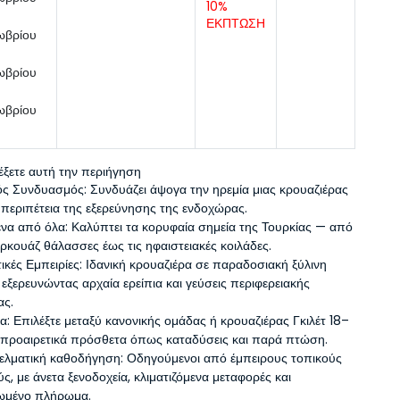
10% 
ΕΚΠΤΩΣΗ
ωβρίου
ωβρίου
ωβρίου
λέξετε αυτή την περιήγηση
ός Συνδυασμός: Συνδυάζει άψογα την ηρεμία μιας κρουαζιέρας 
 περιπέτεια της εξερεύνησης της ενδοχώρας.
να από όλα: Καλύπτει τα κορυφαία σημεία της Τουρκίας — από 
υρκουάζ θάλασσες έως τις ηφαιστειακές κοιλάδες.
ικές Εμπειρίες: Ιδανική κρουαζιέρα σε παραδοσιακή ξύλινη 
, εξερευνώντας αρχαία ερείπια και γεύσεις περιφερειακής 
ας.
ία: Επιλέξτε μεταξύ κανονικής ομάδας ή κρουαζιέρας Γκιλέτ 18–
 προαιρετικά πρόσθετα όπως καταδύσεις και παρά πτώση.
ελματική καθοδήγηση: Οδηγούμενοι από έμπειρους τοπικούς 
ς, με άνετα ξενοδοχεία, κλιματιζόμενα μεταφορές και 
ωμένο πλήρωμα.