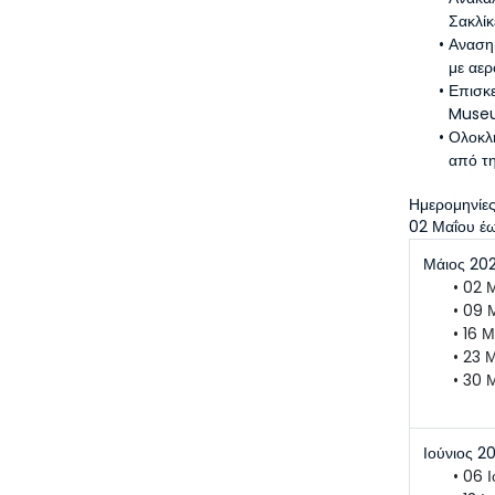
Σακλίκ
Αναση
με αε
Επισκε
Museu
Ολοκλη
από τ
Ημερομηνίες 
02 Μαΐου έ
Μάιος 20
02 
09 
16 Μ
23 
30 
Ιούνιος 2
06 Ι