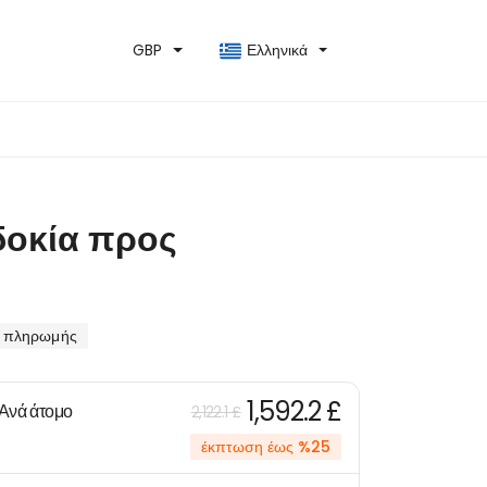
GBP
Ελληνικά
δοκία προς
 πληρωμής
1,592.2 £
Ανά άτομο
2,122.1 £
έκπτωση έως %25