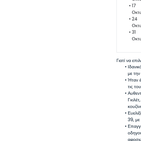
17 
Οκτ
24 
Οκτ
31 
Οκτ
Γιατί να επι
Ιδανικ
με την
Ήταν έ
τις το
Αυθεντ
Γκιλέτ
κουζίν
Ευελιξ
39, με
Επαγγ
οδηγού
αφοσι