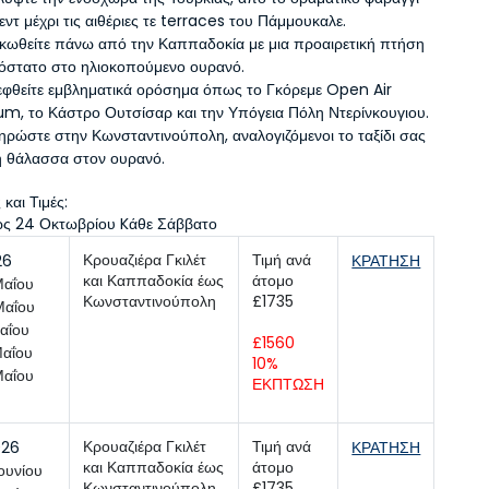
εντ μέχρι τις αιθέριες τε terraces του Πάμμουκαλε.
κωθείτε πάνω από την Καππαδοκία με μια προαιρετική πτήση 
ρόστατο στο ηλιοκοπούμενο ουρανό.
φθείτε εμβληματικά ορόσημα όπως το Γκόρεμε Open Air 
m, το Κάστρο Ουτσίσαρ και την Υπόγεια Πόλη Ντερίνκουγιου.
ρώστε στην Κωνσταντινούπολη, αναλογιζόμενοι το ταξίδι σας 
η θάλασσα στον ουρανό.
και Τιμές:
ως 24 Οκτωβρίου Kάθε Σάββατο
Κρουαζιέρα Γκιλέτ 
Τιμή ανά 
26
ΚΡΑΤΗΣΗ
και Καππαδοκία έως 
άτομο 
Μαΐου
Κωνσταντινούπολη
Μαΐου
αΐου
£1560 
Μαΐου
10% 
Μαΐου
ΕΚΠΤΩΣΗ
Κρουαζιέρα Γκιλέτ 
Τιμή ανά 
026
ΚΡΑΤΗΣΗ
και Καππαδοκία έως 
άτομο 
ουνίου
Κωνσταντινούπολη