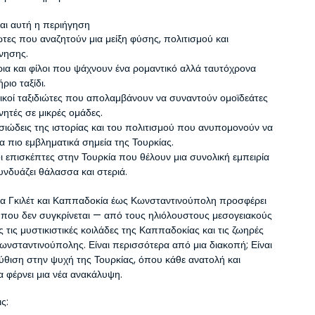
ναι αυτή η περιήγηση
ώτες που αναζητούν μια μείξη φύσης, πολιτισμού και 
νησης.
ια και φίλοι που ψάχνουν ένα ρομαντικό αλλά ταυτόχρονα 
ριο ταξίδι.
κοί ταξιδιώτες που απολαμβάνουν να συναντούν ομοϊδεάτες 
νητές σε μικρές ομάδες.
ιώδεις της ιστορίας και του πολιτισμού που ανυπομονούν να 
α πιο εμβληματικά σημεία της Τουρκίας.
 επισκέπτες στην Τουρκία που θέλουν μια συνολική εμπειρία 
νδυάζει θάλασσα και στεριά.
α Γκιλέτ και Καππαδοκία έως Κωνσταντινούπολη προσφέρει 
α που δεν συγκρίνεται — από τους ηλιόλουστους μεσογειακούς 
τις μυστικιστικές κοιλάδες της Καππαδοκίας και τις ζωηρές 
ωνσταντινούπολης. Είναι περισσότερα από μια διακοπή; Είναι 
ύθιση στην ψυχή της Τουρκίας, όπου κάθε ανατολή και 
α φέρνει μια νέα ανακάλυψη.
ς: