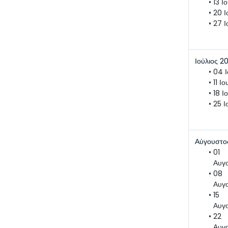
13 Ι
20 Ι
27 Ι
Ιούλιος 2
04 Ι
11 Ι
18 Ι
25 Ι
Αύγουστο
01 
Αυγ
08 
Αυγ
15 
Αυγ
22 
Αυγ