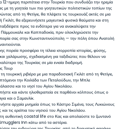
ια 12-ημερη περιπέτεια στην Τουρκία που συνδυάζει την ηρεμία 
ς με τη γοητεία των πιο γοητευτικών πολιτιστικών τοπίων της 
ώντας από τη Φετίγιε, θα πλέψετε τις τουρκουάζ ακτές σε μια 
 Γκιλέτ, θα εξερευνήσετε μαγευτικά φυσικά θαύματα και στη 
 ταξιδέψετε προς τα ενδότερα για να ανακαλύψετε την 
Πάμμουκαλε και Καππαδοκία, πριν ολοκληρώσετε την 
πειρία σας στην Κωνσταντινούπολη — την πόλη όπου Ανατολή 
ναντιούνται.
ης πορεία προσφέρει τη τέλεια ισορροπία ιστορίας, φύσης, 
 και χαλάρωσης, σχεδιασμένη για ταξιδιώτες που θέλουν να 
καλύτερο της Τουρκίας σε μία ενιαία διαδρομή.
ις Τουρ
 τη τουρκική ριβιέρα με μια παραδοσιακή Γκιλέτ από τη Φετίγιε, 
πτόμενοι την Κοιλάδα των Πεταλούδων, την Μπλε 
άλασσα και το νησί του Αγίου Νικολάου.
ήστε και κάντε ηλιοθεραπεία σε παρθένοι κόλπους όπως ο 
για και ο Σαμανλίκ.
νήστε αρχαία μνημεία όπως το Κάστρο Σιμένα, τους Λυκιώνους 
 και τις ερείπια του νησιού του Αγίου Νικολάου.
τη αυθεντική coastal life στο Κας και απολαύστε το ζωντανό 
Smugglers Inn κάτω από τα αστέρια.
ύψτε την ενδοχώρα της Τουρκίας, από το δραματικό φαράγγι 