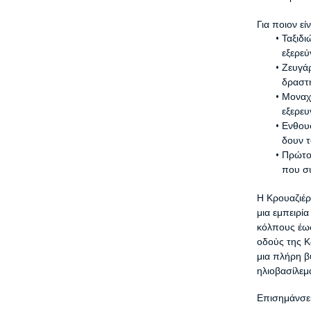
Για ποιον εί
Ταξιδι
εξερεύ
Ζευγάρ
δραστή
Μοναχι
εξερευ
Ενθουσ
δουν τ
Πρώτοι
που συ
Η Κρουαζιέρ
μια εμπειρί
κόλπους έως 
οδούς της Κ
μια πλήρη β
ηλιοβασίλεμ
Επισημάνσει