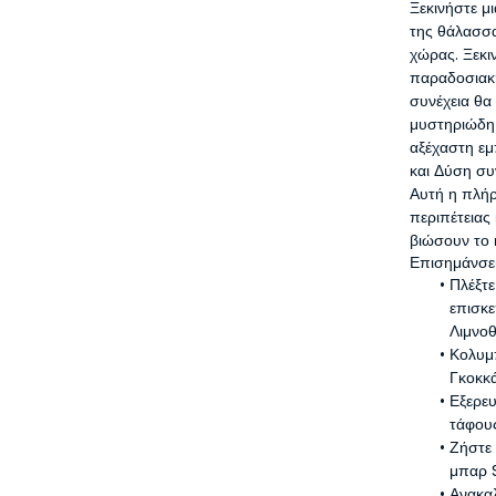
Ξεκινήστε μ
της θάλασσα
χώρας. Ξεκιν
παραδοσιακή
συνέχεια θα
μυστηριώδη 
αξέχαστη εμ
και Δύση συ
Αυτή η πλήρ
περιπέτειας
βιώσουν το 
Επισημάνσε
Πλέξτε
επισκε
Λιμνοθ
Κολυμπ
Γκοκκά
Εξερευ
τάφους
Ζήστε 
μπαρ 
Ανακαλ