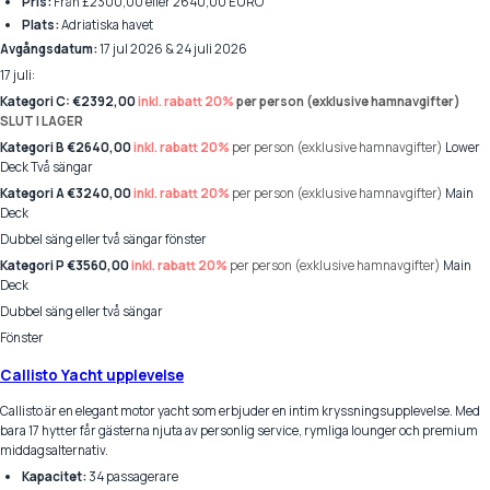
Pris:
Från £2300,00 eller 2640,00 EURO
Plats:
Adriatiska havet
Avgångsdatum:
17 jul 2026 & 24 juli 2026
17 juli:
Kategori C: €2392,00
inkl. rabatt 20%
per person (exklusive hamnavgifter)
SLUT I LAGER
Kategori B €2640,00
inkl. rabatt 20%
per person (exklusive hamnavgifter)
Lower
Deck Två sängar
Kategori A €3240,00
inkl. rabatt 20%
per person (exklusive hamnavgifter)
Main
Deck
Dubbel säng eller två sängar fönster
Kategori P €3560,00
inkl. rabatt 20%
per person (exklusive hamnavgifter)
Main
Deck
Dubbel säng eller två sängar
Fönster
Callisto Yacht upplevelse
Callisto är en elegant motor yacht som erbjuder en intim kryssningsupplevelse. Med
bara 17 hytter får gästerna njuta av personlig service, rymliga lounger och premium
middagsalternativ.
Kapacitet:
34 passagerare