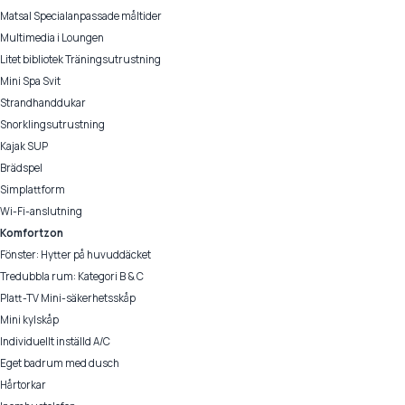
Matsal Specialanpassade måltider
Multimedia i Loungen
Litet bibliotek Träningsutrustning
Mini Spa Svit
Strandhanddukar
Snorklingsutrustning
Kajak SUP
Brädspel
Simplattform
Wi-Fi-anslutning
Komfortzon
Fönster: Hytter på huvuddäcket
Tredubbla rum: Kategori B & C
Platt-TV Mini-säkerhetsskåp
Mini kylskåp
Individuellt inställd A/C
Eget badrum med dusch
Hårtorkar