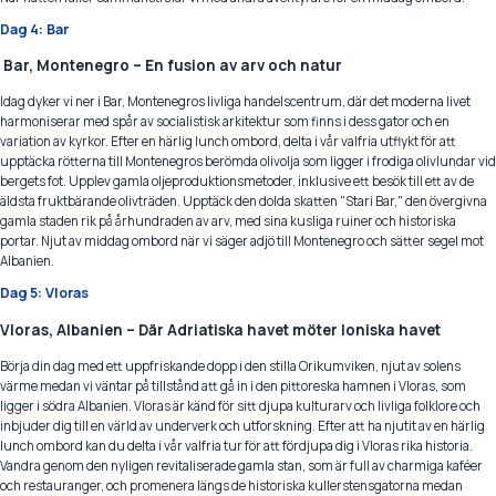
Dag 4: Bar
Bar, Montenegro – En fusion av arv och natur
Idag dyker vi ner i Bar, Montenegros livliga handelscentrum, där det moderna livet
harmoniserar med spår av socialistisk arkitektur som finns i dess gator och en
variation av kyrkor. Efter en härlig lunch ombord, delta i vår valfria utflykt för att
upptäcka rötterna till Montenegros berömda olivolja som ligger i frodiga olivlundar vid
bergets fot. Upplev gamla oljeproduktionsmetoder, inklusive ett besök till ett av de
äldsta fruktbärande olivträden. Upptäck den dolda skatten "Stari Bar," den övergivna
gamla staden rik på århundraden av arv, med sina kusliga ruiner och historiska
portar. Njut av middag ombord när vi säger adjö till Montenegro och sätter segel mot
Albanien.
Dag 5: Vloras
Vloras, Albanien – Där Adriatiska havet möter Ioniska havet
Börja din dag med ett uppfriskande dopp i den stilla Orikumviken, njut av solens
värme medan vi väntar på tillstånd att gå in i den pittoreska hamnen i Vloras, som
ligger i södra Albanien. Vloras är känd för sitt djupa kulturarv och livliga folklore och
inbjuder dig till en värld av underverk och utforskning. Efter att ha njutit av en härlig
lunch ombord kan du delta i vår valfria tur för att fördjupa dig i Vloras rika historia.
Vandra genom den nyligen revitaliserade gamla stan, som är full av charmiga kaféer
och restauranger, och promenera längs de historiska kullerstensgatorna medan