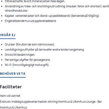
Filtrerad kaffe, te och mineralvatten hela dagen.
Användning av fiske- och snorklingsutrustning (masker, fenor och snorklar) samt
strandhanddukar.
Kajaker, vattenleksaker och stand-up paddleboards (beroende på tillgång).
Engelsktalande huvudupplevelseledare.
INGÅR EJ
Drycker (förutom de som nämns ovan).
Landstigningsutflykter på öarna eller andra landarrangemang.
Dricks till besättningen.
Personliga utgifter för passagerare.
Wi-Fi (finns tillgängligt mot avgift).
BEHÖVER VETA
Faciliteter
Hem vid vattnet
Exklusiv middagsupplevelse med en sittning Inomhus & Utomhus Lounge - Bar
Inomhus & Utomhus