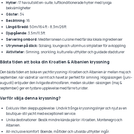
Hytter:
17 havsutsikt en-suite, luftkonditionerade hytter med lyxiga
bekvämligheter
Gäster:
34
Besättning:
16
Längd/Bredd:
50m/164 ft - 8,3m/26ft
Djupgående:
3,5m/11,5ft
Servering ombord:
Mediterranean cuisine med färska lokala ingredienser
Utrymmen på däck:
Solsäng, lounge och utomhus sittplatser för avkoppling
Aktiviteter:
Simning, snorkling, kulturella utflykter och guidade stadsturer
Bästa tiden att boka din Kroatien & Albanien kryssning
Den bästa tiden att boka en yachtkryssning i Kroatien och Albanien är mellan maj och
september, när vädret är varmt och havet är perfekt för simning. Högsäsongen (juni–
augusti) erbjuder den livligaste atmosfären, medan skulder-säsongen (maj &
september) ger en tystare upplevelse med färre turister.
Varför välja denna kryssning?
Exklusiv liten skeppupplevelse: Undvik trånga kryssningslinjer och njut av en
boutique-stil yacht med exceptionell service.
Unika destinationer: Besök mindre kända pärlor i Kroatien, Montenegro och
Albanien.
All-inclusive komfort: Boende, måltider och utvalda utflykter ingår.