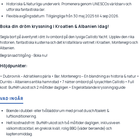
Historiska & Naturliga underverk: Promenera genom UNESCOs världsarv och
utforska fantastiska öar.
Flexibla avgångsdatum: Tillgängliga från 30 maj 2025 till 4 sep 2026.
B
oka din dröm kryssning i Kroatien & Albanien idag!
Segla bort på äventyret i ditt liv ombord på den lyxiga Callisto Yacht. Upplev den rika
historien, fantastiska kusterna och det kristallklara vattnet i Kroatien, Montenegro och
Albanien.
Begränsad tillgång - Boka nu!
Höjdpunkter:
• Dubrovnik – Adriatikens pärla • Bar, Montenegro – En blandning av historia & natur •
Durrës – Albaniens antika hamnstad • 7 nätter ombord på lyxyachten Callisto • Full
kost: Bufféfrukost och 2 måltider dagligen • Engelsktalande kryssningsguide
VAD INGÅR
Boende i dubbel- eller tvåbäddsrum med privat dusch/toalett &
luftkonditionering.
Helt kostnadsfritt: Bufféfrukost och två måltider dagligen, inklusive en
välkomstcocktail, en grekisk kväll, rolig BBQ (väder beroende) och
kaptensmiddag.