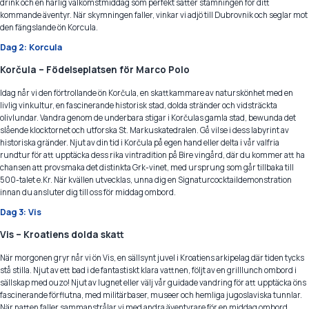
drink och en härlig välkomstmiddag som perfekt sätter stämningen för ditt
kommande äventyr. När skymningen faller, vinkar vi adjö till Dubrovnik och seglar mot
den fängslande ön Korcula.
Dag 2: Korcula
Korčula – Födelseplatsen för Marco Polo
Idag når vi den förtrollande ön Korčula, en skattkammare av naturskönhet med en
livlig vinkultur, en fascinerande historisk stad, dolda stränder och vidsträckta
olivlundar. Vandra genom de underbara stigar i Korčulas gamla stad, bewunda det
slående klocktornet och utforska St. Markuskatedralen. Gå vilse i dess labyrint av
historiska gränder. Njut av din tid i Korčula på egen hand eller delta i vår valfria
rundtur för att upptäcka dess rika vintradition på Bire vingård, där du kommer att ha
chansen att provsmaka det distinkta Grk-vinet, med ursprung som går tillbaka till
500-talet e.Kr. När kvällen utvecklas, unna dig en Signaturcocktaildemonstration
innan du ansluter dig till oss för middag ombord.
Dag 3: Vis
Vis – Kroatiens dolda skatt
När morgonen gryr når vi ön Vis, en sällsynt juvel i Kroatiens arkipelag där tiden tycks
stå stilla. Njut av ett bad i de fantastiskt klara vattnen, följt av en grilllunch ombord i
sällskap med ouzo! Njut av lugnet eller välj vår guidade vandring för att upptäcka öns
fascinerande förflutna, med militärbaser, museer och hemliga jugoslaviska tunnlar.
När natten faller sammanstrålar vi med andra äventyrare för en middag ombord.