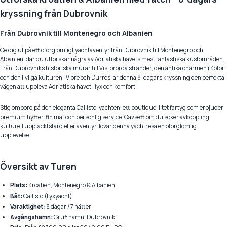
kryssning från Dubrovnik
Från Dubrovnik till Montenegro och Albanien
Ge dig ut på ett oförglömligt yachtäventyr från Dubrovnik till Montenegro och
Albanien, där du utforskar några av Adriatiska havets mest fantastiska kustområden.
Från Dubrovniks historiska murar till Vis' orörda stränder, den antika charmen i Kotor
och den livliga kulturen i Vlorë och Durrës, är denna 8-dagars kryssning den perfekta
vägen att uppleva Adriatiska havet i lyx och komfort.
Stig ombord på den eleganta Callisto-yachten, ett boutique-litet fartyg som erbjuder
premium hytter, fin mat och personlig service. Oavsett om du söker avkoppling,
kulturell upptäcktsfärd eller äventyr, lovar denna yachtresa en oförglömlig
upplevelse.
Översikt av Turen
Plats:
Kroatien, Montenegro & Albanien
Båt:
Callisto (Lyxyacht)
Varaktighet:
8 dagar / 7 nätter
Avgångshamn:
Gruž hamn, Dubrovnik