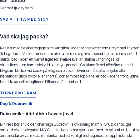
Inomhustelefon
Centralt ljudsystem
VAD ATT TA MED SIG?
Vad ska jag packa?
Res lätt med flexibel bagage som kan glida under sängen eftersom utrymmet i hytten
är begränsat. Vi rekommenderar att du tar med dig avslappnad klädsel som shorts, t-
shirts, badkläder, ett varmt lager för svalare kvällar, stabila vandringsskor,
strandtofflor, en hatt, solskydd och myggmedel. I Grekland är det nödvändigt med
blygsam klädsel vid besök på religiösa platser – kvinnor måste bära kjolar eller
klänningar (inga byxor eller shorts), och ärmlösa topplar eller badkläder är förbjudna.
Handdukar och sänglinnen tillhandahålls ombord.
TURNÉPROGRAM
Dag 1: Dubrovnik
Dubrovnik – Adriatiska havets juvel
Din resa börjar vid den charmiga Dubrovniks kryssningshamn i Gruz, där du går
ombord på den eleganta M/Y Callisto. När du har gjort klart med att gå ombord, njut av
en atmosfär av värme och omtanke med ett vänligt mottagande, en uppfriskande