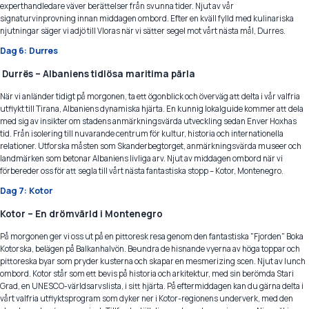
experthandledare väver berättelser från svunna tider. Njut av vår
signaturvinprovning innan middagen ombord. Efter en kväll fylld med kulinariska
njutningar säger vi adjö till Vloras när vi sätter segel mot vårt nästa mål, Durres.
Dag 6: Durres
Durrës – Albaniens tidlösa maritima pärla
När vi anländer tidigt på morgonen, ta ett ögonblick och överväg att delta i vår valfria
utflykt till Tirana, Albaniens dynamiska hjärta. En kunnig lokalguide kommer att dela
med sig av insikter om stadens anmärkningsvärda utveckling sedan Enver Hoxhas
tid. Från isolering till nuvarande centrum för kultur, historia och internationella
relationer. Utforska måsten som Skanderbegtorget, anmärkningsvärda museer och
landmärken som betonar Albaniens livliga arv. Njut av middagen ombord när vi
förbereder oss för att segla till vårt nästa fantastiska stopp – Kotor, Montenegro.
Dag 7: Kotor
Kotor – En drömvärld i Montenegro
På morgonen ger vi oss ut på en pittoresk resa genom den fantastiska "Fjorden" Boka
Kotorska, belägen på Balkanhalvön. Beundra de hisnande vyerna av höga toppar och
pittoreska byar som pryder kusterna och skapar en mesmerizing scen. Njut av lunch
ombord. Kotor står som ett bevis på historia och arkitektur, med sin berömda Stari
Grad, en UNESCO-världsarvslista, i sitt hjärta. På eftermiddagen kan du gärna delta i
vårt valfria utflyktsprogram som dyker ner i Kotor-regionens underverk, med den